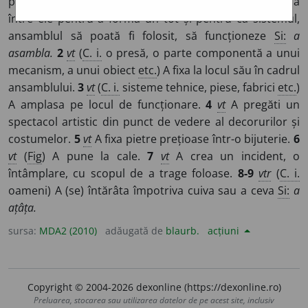
piesele unui sistem tehnic, ale unui ansamblu) A îmbina
între ele pentru a forma un tot și pentru ca sistemul,
ansamblul să poată fi folosit, să funcționeze
Si:
a
asambla.
2
vt
(
C. i.
o presă, o parte componentă a unui
mecanism, a unui obiect
etc.
) A fixa la locul său în cadrul
ansamblului.
3
vt
(
C. i.
sisteme tehnice, piese, fabrici
etc.
)
A amplasa pe locul de funcționare.
4
vt
A pregăti un
spectacol artistic din punct de vedere al decorurilor și
costumelor.
5
vt
A fixa pietre prețioase într-o bijuterie.
6
vt
(
Fig
) A pune la cale.
7
vt
A crea un incident, o
întâmplare, cu scopul de a trage foloase.
8-9
vtr
(
C. i.
oameni) A (se) întărâta împotriva cuiva sau a ceva
Si:
a
ațâța.
sursa:
MDA2 (2010)
adăugată de
blaurb.
acțiuni
Copyright © 2004-2026 dexonline (https://dexonline.ro)
Preluarea, stocarea sau utilizarea datelor de pe acest site, inclusiv