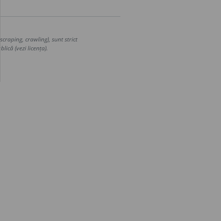
craping, crawling), sunt strict
lică (vezi licența).