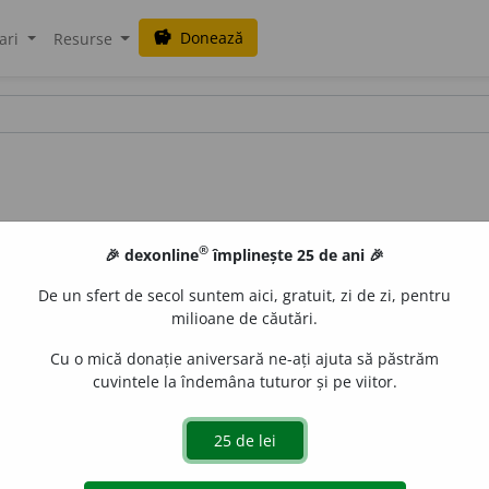
Donează
savings
ari
Resurse
®
🎉 dexonline
împlinește 25 de ani 🎉
De un sfert de secol suntem aici, gratuit, zi de zi, pentru
milioane de căutări.
Cu o mică donație aniversară ne-ați ajuta să păstrăm
cuvintele la îndemâna tuturor și pe viitor.
z.
1
sg.
și 3
pl.
morfolog
e
sc,
imperf.
3
sg.
morfologe
a
;
conj.
pre
e
raduborza
acțiuni