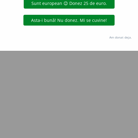
Copyright © 2004-2026 dexonline (https://dexonline.ro)
area datelor de pe acest site, inclusiv prin orice metode de extragere automată (web s
dul nostru prealabil scris, cu excepția seturilor de date oferite oficial spre utilizare pub
Am donat deja.
licență
confidențialitate
găzduit de
Hosterion