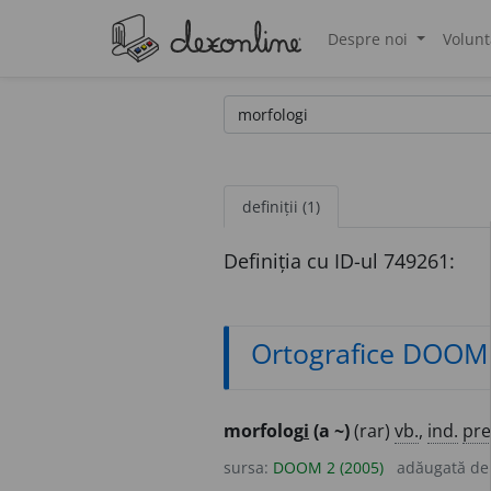
Despre noi
Volunt
®
definiții (1)
Definiția cu ID-ul 749261:
Ortografice DOOM
morfolog
i
(a ~)
(rar)
vb.
,
ind.
pre
sursa:
DOOM 2 (2005)
adăugată d