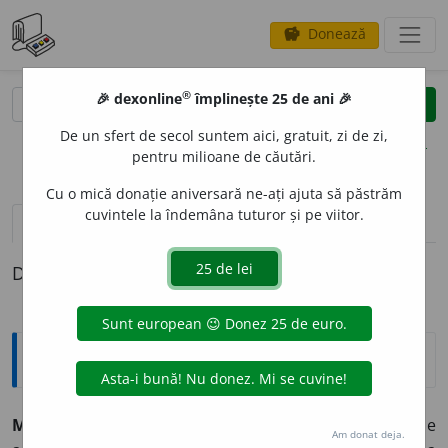
Donează
savings
®
®
🎉 dexonline
împlinește 25 de ani 🎉
caută
clear
search
De un sfert de secol suntem aici, gratuit, zi de zi,
opțiuni
pentru milioane de căutări.
Cu o mică donație aniversară ne-ați ajuta să păstrăm
cuvintele la îndemâna tuturor și pe viitor.
pronunție
(4)
volume_up
definiții (1)
Definiția cu ID-ul 891909:
Explicative DEX
MORM
A
N,
mormane,
s. n.
Îngrămădire de obiecte de
Am donat deja.