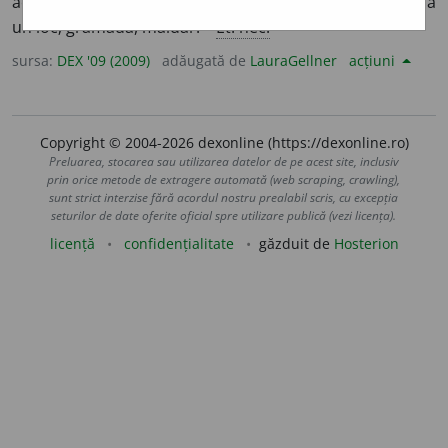
același fel; cantitate (mare) dintr-un material strâns la
un loc; grămadă, maldăr. –
Et. nec.
sursa:
DEX '09 (2009)
adăugată de
LauraGellner
acțiuni
Copyright © 2004-2026 dexonline (https://dexonline.ro)
Preluarea, stocarea sau utilizarea datelor de pe acest site, inclusiv
prin orice metode de extragere automată (web scraping, crawling),
sunt strict interzise fără acordul nostru prealabil scris, cu excepția
seturilor de date oferite oficial spre utilizare publică (vezi licența).
licență
confidențialitate
găzduit de
Hosterion