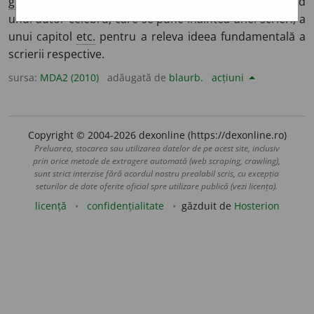
ger
Motto
] Citat sau text scurt, în general aparținând
unui autor celebru, care se pune înaintea unei scrieri, a
unui capitol
etc.
pentru a releva ideea fundamentală a
scrierii respective.
sursa:
MDA2 (2010)
adăugată de
blaurb.
acțiuni
Copyright © 2004-2026 dexonline (https://dexonline.ro)
Preluarea, stocarea sau utilizarea datelor de pe acest site, inclusiv
prin orice metode de extragere automată (web scraping, crawling),
sunt strict interzise fără acordul nostru prealabil scris, cu excepția
seturilor de date oferite oficial spre utilizare publică (vezi licența).
licență
confidențialitate
găzduit de
Hosterion