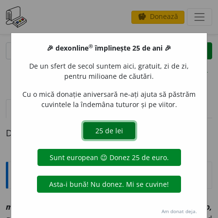
Donează
savings
®
®
🎉 dexonline
împlinește 25 de ani 🎉
caută
clear
search
De un sfert de secol suntem aici, gratuit, zi de zi,
opțiuni
pentru milioane de căutări.
Cu o mică donație aniversară ne-ați ajuta să păstrăm
cuvintele la îndemâna tuturor și pe viitor.
pronunție
(21)
volume_up
definiții (1)
Definiția cu ID-ul 1152998:
Explicative DEX
2
m
o
to
sn
[
At:
STAMATI,
D.
/
Pl
:
~uri
/
E:
it
motto,
fr
motto,
Am donat deja.