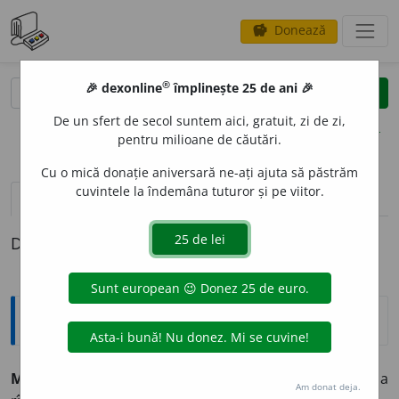
Donează
savings
®
®
🎉 dexonline
împlinește 25 de ani 🎉
caută
clear
search
De un sfert de secol suntem aici, gratuit, zi de zi,
opțiuni
pentru milioane de căutări.
Cu o mică donație aniversară ne-ați ajuta să păstrăm
cuvintele la îndemâna tuturor și pe viitor.
pronunție
(1)
volume_up
definiții (1)
Definiția cu ID-ul 1007707:
Sinonime
MUG
I
vb.
a rage, a zbiera, (
înv.
și
reg.
) a rugi, (
reg.
) a
Am donat deja.