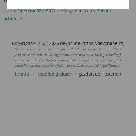
rîncăi, a rîncălui, (
Transilv.
) a băuni.
(Vitele ~.)
sursa:
Sinonime82 (1982)
adăugată de
LauraGellner
acțiuni
Copyright © 2004-2026 dexonline (https://dexonline.ro)
Preluarea, stocarea sau utilizarea datelor de pe acest site, inclusiv
prin orice metode de extragere automată (web scraping, crawling),
sunt strict interzise fără acordul nostru prealabil scris, cu excepția
seturilor de date oferite oficial spre utilizare publică (vezi licența).
licență
confidențialitate
găzduit de
Hosterion