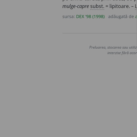
mulge-capre
subst.
= lipitoare. –
L
sursa:
DEX '98 (1998)
adăugată de
Preluarea, stocarea sau utiliz
interzise fără acor