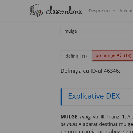
Despre noi
Volunt
®
pronunție
(14)
volume_up
definiții (1)
Definiția cu ID-ul 46346:
Explicative DEX
M
U
LGE,
mulg,
vb.
III.
Tranz.
1.
A e
de muls
= aparat destinat mulge
pe urma căreia, prin abuz, se p