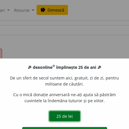
Donează
savings
ari
Resurse
®
🎉 dexonline
împlinește 25 de ani 🎉
De un sfert de secol suntem aici, gratuit, zi de zi, pentru
milioane de căutări.
Cu o mică donație aniversară ne-ați ajuta să păstrăm
cuvintele la îndemâna tuturor și pe viitor.
xtrage, manual sau mecanic, laptele din ugerul femelelor 
rii mecanice. ◊
Expr.
Vacă bună de muls
= persoană sau situa
ot trage foloase.
2.
Fig.
A trage foloase, a profita; a explo