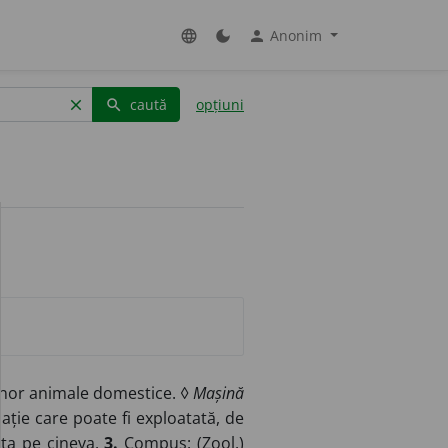
Anonim
language
dark_mode
person
caută
opțiuni
clear
search
unor animale domestice. ◊
Mașină
ție care poate fi exploatată, de
ata pe cineva.
3.
Compus: (
Zool.
)