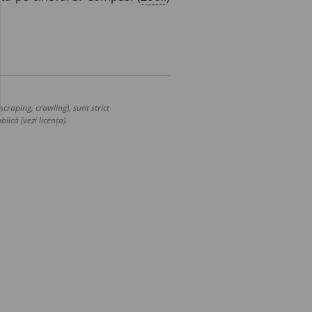
craping, crawling), sunt strict
lică (vezi licența).