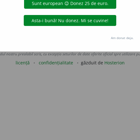
at.
mulgere.
ana_zecheru
acțiuni
Am donat deja.
Copyright © 2004-2026 dexonline (https://dexonline.ro)
area datelor de pe acest site, inclusiv prin orice metode de extragere automată (web s
dul nostru prealabil scris, cu excepția seturilor de date oferite oficial spre utilizare pub
licență
confidențialitate
găzduit de
Hosterion