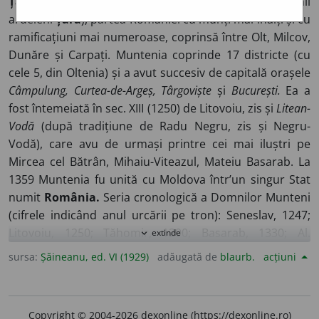
Țara-Românească,
de străini
Valahia
și de Românii
ardeleni
Țara
), partea României cu munți mai înalți și cu
ramificațiuni mai numeroase, coprinsă între Olt, Milcov,
Dunăre și Carpați. Muntenia coprinde 17 districte (cu
cele 5, din Oltenia) și a avut succesiv de capitală orașele
Câmpulung, Curtea-de-Argeș, Târgoviște
și
București.
Ea a
fost întemeiată în sec. XIII (1250) de Litovoiu, zis și
Litean-
Vodă
(după tradițiune de Radu Negru, zis și Negru-
Vodă), care avu de urmași printre cei mai iluștri pe
Mircea cel Bătrân, Mihaiu-Viteazul, Mateiu Basarab. La
1359 Muntenia fu unită cu Moldova într’un singur Stat
numit
România.
Seria cronologică a Domnilor Munteni
(cifrele indicând anul urcării pe tron): Seneslav, 1247;
Litovoiu, 1250; Tăhomir, 1290; Basarab, 1330; Al.
extinde
expand_more
Basarab, 1340;. Vladislav Basarab, 1364; Radu I, 1374;
sursa:
Șăineanu, ed. VI (1929)
adăugată de
blaurb.
acțiuni
Dan I, 1384; Mircea, 1386; Mihail, 1418; Dan II, 1420;
Radu III, 1425; Vlad II. 1430; Dan III, 1439; Vladislav III,
1452; Vlad Țepes, 1456; Radu IV, 1462; Laiot, 1471; Vlad
Copyright © 2004-2026 dexonline (https://dexonline.ro)