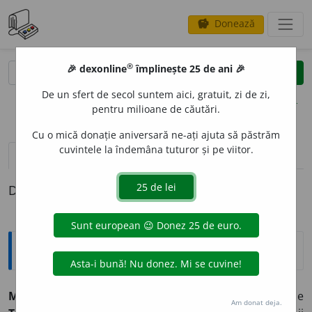
Donează
savings
®
®
🎉 dexonline
împlinește 25 de ani 🎉
caută
clear
search
De un sfert de secol suntem aici, gratuit, zi de zi,
opțiuni
pentru milioane de căutări.
Cu o mică donație aniversară ne-ați ajuta să păstrăm
cuvintele la îndemâna tuturor și pe viitor.
pronunție
(41)
volume_up
definiții (1)
Definiția cu ID-ul 819474:
Explicative DEX
Muntenia
f.
1.
sau
România-Mare
(numită în vechime
Am donat deja.