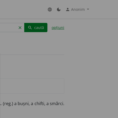
Anonim
language
dark_mode
person
caută
opțiuni
clear
search
.
(reg.) a bușni, a chifti, a smârci.