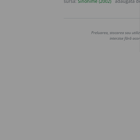
sursa:
Sinonime (2002)
adăugată d
Preluarea, stocarea sau utiliz
interzise fără acor