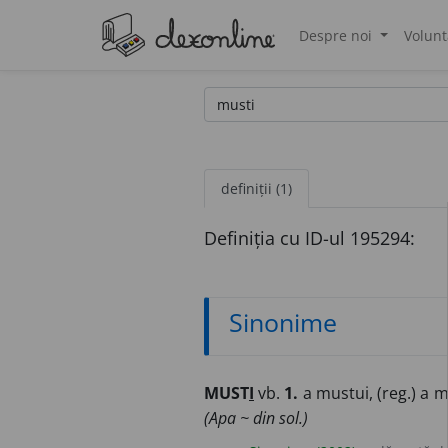
Despre noi
Volunt
®
definiții (1)
Definiția cu ID-ul 195294:
Sinonime
MUST
I
vb.
1.
a mustui, (reg.) a m
(Apa ~ din sol.)