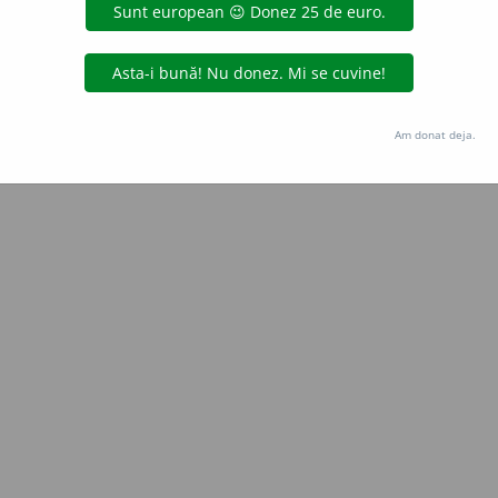
e
siveco
acțiuni
Copyright © 2004-2026 dexonline (https://dexonline.ro)
area datelor de pe acest site, inclusiv prin orice metode de extragere automată (web s
Am donat deja.
dul nostru prealabil scris, cu excepția seturilor de date oferite oficial spre utilizare pub
licență
confidențialitate
găzduit de
Hosterion