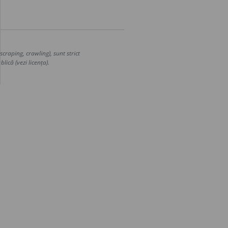
craping, crawling), sunt strict
lică (vezi licența).