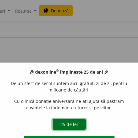
Donează
savings
ari
Resurse
®
🎉 dexonline
împlinește 25 de ani 🎉
De un sfert de secol suntem aici, gratuit, zi de zi, pentru
milioane de căutări.
Cu o mică donație aniversară ne-ați ajuta să păstrăm
cuvintele la îndemâna tuturor și pe viitor.
ujdi.
(A ~ strugurii.)
2.
a zemui.
(Brânza de vacă proaspătă ~.)
3