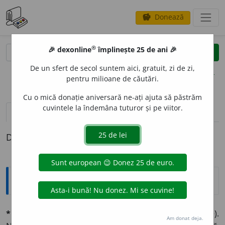
Donează
savings
®
®
🎉 dexonline
împlinește 25 de ani 🎉
caută
clear
search
De un sfert de secol suntem aici, gratuit, zi de zi,
opțiuni
pentru milioane de căutări.
Cu o mică donație aniversară ne-ați ajuta să păstrăm
cuvintele la îndemâna tuturor și pe viitor.
pronunție
(50)
volume_up
definiții (1)
Definiția cu ID-ul 687175:
Explicative DEX
* naív, -ă
adj. (fr.
naif,
d. lat.
nativus,
nativ; it., sp.
nativo
).
Am donat deja.