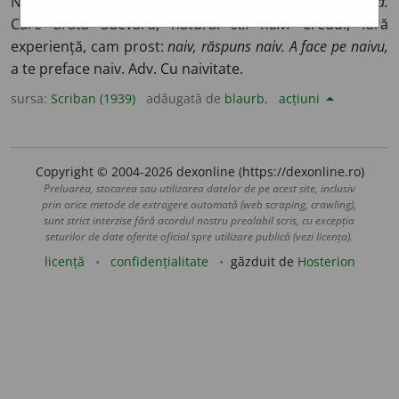
Natural, ingenuŭ, fără artificiĭ:
copiiĭ îs naivĭ, vorbă naivă.
Care arată adevăru, natura:
stil naiv.
Credul, fără
experiență, cam prost:
naiv, răspuns naiv. A face pe naivu,
a te preface naiv. Adv. Cu naivitate.
sursa:
Scriban (1939)
adăugată de
blaurb.
acțiuni
Copyright © 2004-2026 dexonline (https://dexonline.ro)
Preluarea, stocarea sau utilizarea datelor de pe acest site, inclusiv
prin orice metode de extragere automată (web scraping, crawling),
sunt strict interzise fără acordul nostru prealabil scris, cu excepția
seturilor de date oferite oficial spre utilizare publică (vezi licența).
licență
confidențialitate
găzduit de
Hosterion