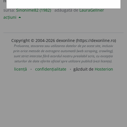
neadmisibil.
(O propunere ~.)
sursa:
Sinonime82 (1982)
adăugată de
LauraGellner
acțiuni
Copyright © 2004-2026 dexonline (https://dexonline.ro)
Preluarea, stocarea sau utilizarea datelor de pe acest site, inclusiv
prin orice metode de extragere automată (web scraping, crawling),
sunt strict interzise fără acordul nostru prealabil scris, cu excepția
seturilor de date oferite oficial spre utilizare publică (vezi licența).
licență
confidențialitate
găzduit de
Hosterion