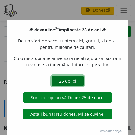
Donează
savings
®
®
🎉 dexonline
împlinește 25 de ani 🎉
caută
clear
search
De un sfert de secol suntem aici, gratuit, zi de zi,
opțiuni
pentru milioane de căutări.
Cu o mică donație aniversară ne-ați ajuta să păstrăm
cuvintele la îndemâna tuturor și pe viitor.
pronunție
(2)
volume_up
definiții (1)
Definiția cu ID-ul 1009508:
Sinonime
NEACCEPT
A
BIL
adj.
inacceptabil, inadmisibil,
Am donat deja.