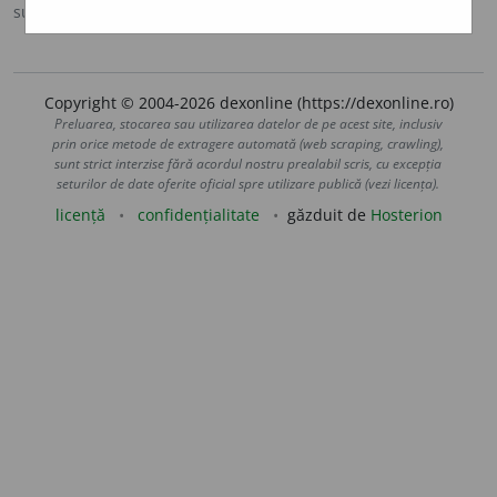
sursa:
Argou (2007)
adăugată de
blaurb.
acțiuni
Copyright © 2004-2026 dexonline (https://dexonline.ro)
Preluarea, stocarea sau utilizarea datelor de pe acest site, inclusiv
prin orice metode de extragere automată (web scraping, crawling),
sunt strict interzise fără acordul nostru prealabil scris, cu excepția
seturilor de date oferite oficial spre utilizare publică (vezi licența).
licență
confidențialitate
găzduit de
Hosterion