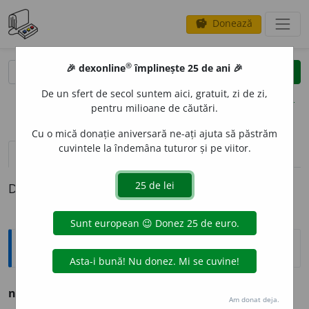
Donează
savings
®
®
🎉 dexonline
împlinește 25 de ani 🎉
caută
clear
search
De un sfert de secol suntem aici, gratuit, zi de zi,
opțiuni
pentru milioane de căutări.
Cu o mică donație aniversară ne-ați ajuta să păstrăm
cuvintele la îndemâna tuturor și pe viitor.
pronunție
(11)
volume_up
definiții (1)
Definiția cu ID-ul 533466:
Argou
neagra
s. f.
sg.
art.
hot.
vulvă.
Am donat deja.