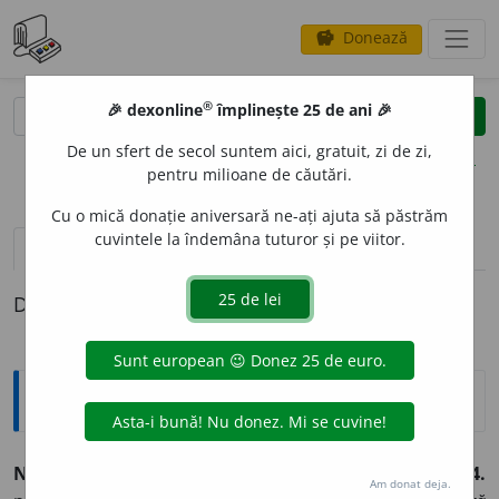
Donează
savings
®
®
🎉 dexonline
împlinește 25 de ani 🎉
caută
clear
search
De un sfert de secol suntem aici, gratuit, zi de zi,
opțiuni
pentru milioane de căutări.
Cu o mică donație aniversară ne-ați ajuta să păstrăm
cuvintele la îndemâna tuturor și pe viitor.
pronunție
(2)
volume_up
definiții (1)
Definiția cu ID-ul 195819:
Sinonime
NEAJ
U
NS
s.
1.
v.
dificultate.
2.
v.
șicană.
3.
v.
vicisitudine.
4.
Am donat deja.