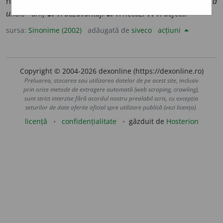
neplăcere, (livr.) dezagrement.
(Acest sistem comportă
unele ~uri.)
5.
v.
dezavantaj.
6.
v.
necaz.
7.
v.
defect.
sursa:
Sinonime (2002)
adăugată de
siveco
acțiuni
Copyright © 2004-2026 dexonline (https://dexonline.ro)
Preluarea, stocarea sau utilizarea datelor de pe acest site, inclusiv
prin orice metode de extragere automată (web scraping, crawling),
sunt strict interzise fără acordul nostru prealabil scris, cu excepția
seturilor de date oferite oficial spre utilizare publică (vezi licența).
licență
confidențialitate
găzduit de
Hosterion