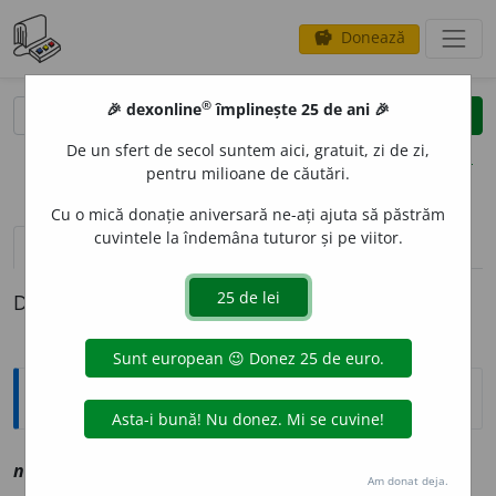
Donează
savings
®
®
🎉 dexonline
împlinește 25 de ani 🎉
caută
clear
search
De un sfert de secol suntem aici, gratuit, zi de zi,
opțiuni
pentru milioane de căutări.
Cu o mică donație aniversară ne-ați ajuta să păstrăm
cuvintele la îndemâna tuturor și pe viitor.
definiții (1)
Definiția cu ID-ul 1142034:
Explicative DEX
neces
e
r, ~ă
a
,
sn
vz
necesar
Am donat deja.