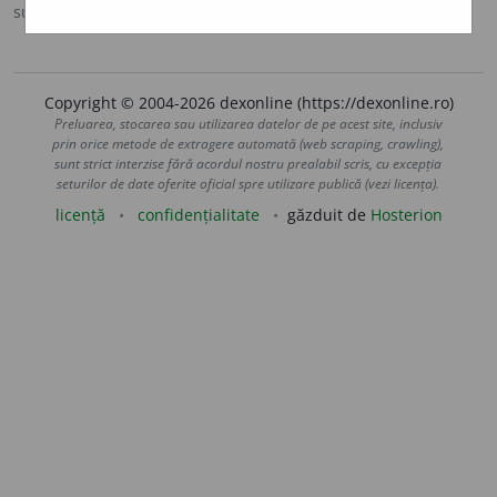
sursa:
MDA2 (2010)
adăugată de
LauraGellner
acțiuni
Copyright © 2004-2026 dexonline (https://dexonline.ro)
Preluarea, stocarea sau utilizarea datelor de pe acest site, inclusiv
prin orice metode de extragere automată (web scraping, crawling),
sunt strict interzise fără acordul nostru prealabil scris, cu excepția
seturilor de date oferite oficial spre utilizare publică (vezi licența).
licență
confidențialitate
găzduit de
Hosterion