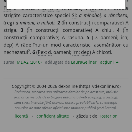
nânc~, negh~, nenc~, nic~, ninc~,
(
cscj
)
~z
i
, ninchez
i
/
Pzi:
3
~che
a
ză
/
E:
ns
cf
râncheza
]
1
(
D.
cai) A scoate
strigăte caracteristice speciei
Si:
a mihohoi, a râncheza,
(
reg
)
a mihoni, a mihoti.
2
(În construcții comparative) A
striga.
3
(În construcții comparative) A chiui.
4
(În
construcții comparative) A răsuna.
5
(
D.
oameni;
irn
;
dep
) A râde într-un mod caracteristic, asemănător cu
2
nechezatul
.
6
(
Pex
;
d.
oameni;
irn
;
dep
) A chicoti.
sursa:
MDA2 (2010)
adăugată de
LauraGellner
acțiuni
Copyright © 2004-2026 dexonline (https://dexonline.ro)
Preluarea, stocarea sau utilizarea datelor de pe acest site, inclusiv
prin orice metode de extragere automată (web scraping, crawling),
sunt strict interzise fără acordul nostru prealabil scris, cu excepția
seturilor de date oferite oficial spre utilizare publică (vezi licența).
licență
confidențialitate
găzduit de
Hosterion