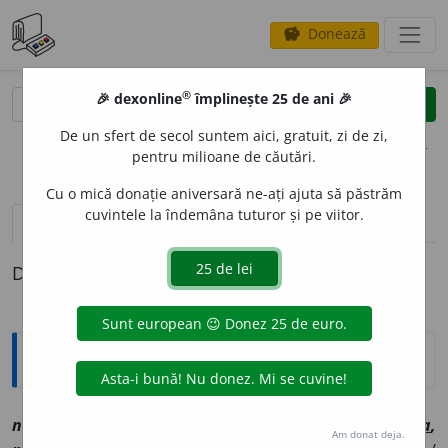
Donează
savings
®
®
🎉 dexonline
împlinește 25 de ani 🎉
caută
clear
search
De un sfert de secol suntem aici, gratuit, zi de zi,
opțiuni
pentru milioane de căutări.
Cu o mică donație aniversară ne-ați ajuta să păstrăm
cuvintele la îndemâna tuturor și pe viitor.
pronunție
(2)
volume_up
definiții (1)
Definiția cu ID-ul 1142044:
Explicative DEX
nechez
a
vi
[
At:
BIBLIA (1688),
ap.
TDRG /
V:
(
reg
)
înghez
a
,
Am donat deja.