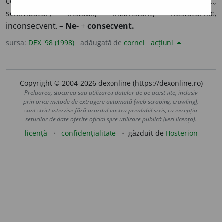
consecvență, care își schimbă ideile, concepțiile etc.;
schimbător, instabil, inconstant, nestatornic,
inconsecvent. –
Ne-
+
consecvent.
sursa:
DEX '98 (1998)
adăugată de
cornel
acțiuni
Copyright © 2004-2026 dexonline (https://dexonline.ro)
Preluarea, stocarea sau utilizarea datelor de pe acest site, inclusiv
prin orice metode de extragere automată (web scraping, crawling),
sunt strict interzise fără acordul nostru prealabil scris, cu excepția
seturilor de date oferite oficial spre utilizare publică (vezi licența).
licență
confidențialitate
găzduit de
Hosterion