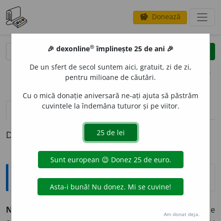
Donează
savings
®
®
🎉 dexonline
împlinește 25 de ani 🎉
caută
clear
search
De un sfert de secol suntem aici, gratuit, zi de zi,
opțiuni
pentru milioane de căutări.
Cu o mică donație aniversară ne-ați ajuta să păstrăm
cuvintele la îndemâna tuturor și pe viitor.
definiții (1)
Definiția cu ID-ul 49584:
Explicative DEX
NECONSECV
E
NT, -Ă,
neconsecvenți, -te,
adj.
Lipsit de
Am donat deja.