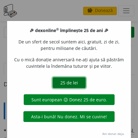
Donează
savings
®
®
🎉 dexonline
împlinește 25 de ani 🎉
caută
clear
search
De un sfert de secol suntem aici, gratuit, zi de zi,
opțiuni
pentru milioane de căutări.
Cu o mică donație aniversară ne-ați ajuta să păstrăm
cuvintele la îndemâna tuturor și pe viitor.
pronunție
(1)
volume_up
definiții (1)
Definiția cu ID-ul 743971:
Ortografice DOOM
*necontur
a
t
adj.
m.
,
pl.
necontur
a
ți;
f.
necontur
a
tă,
pl.
Am donat deja.