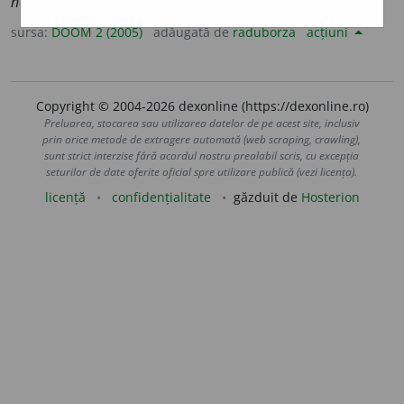
necontur
a
te
sursa:
DOOM 2 (2005)
adăugată de
raduborza
acțiuni
Copyright © 2004-2026 dexonline (https://dexonline.ro)
Preluarea, stocarea sau utilizarea datelor de pe acest site, inclusiv
prin orice metode de extragere automată (web scraping, crawling),
sunt strict interzise fără acordul nostru prealabil scris, cu excepția
seturilor de date oferite oficial spre utilizare publică (vezi licența).
licență
confidențialitate
găzduit de
Hosterion