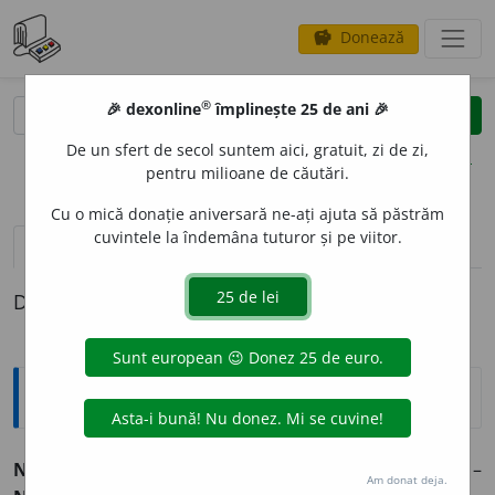
Donează
savings
®
®
🎉 dexonline
împlinește 25 de ani 🎉
caută
clear
search
De un sfert de secol suntem aici, gratuit, zi de zi,
opțiuni
pentru milioane de căutări.
Cu o mică donație aniversară ne-ați ajuta să păstrăm
cuvintele la îndemâna tuturor și pe viitor.
definiții (1)
Definiția cu ID-ul 49182:
Explicative DEX
NEEXECUT
A
RE
s. f.
Faptul de
a nu executa.
[
Pr.
:
-eg-ze-
] –
Am donat deja.