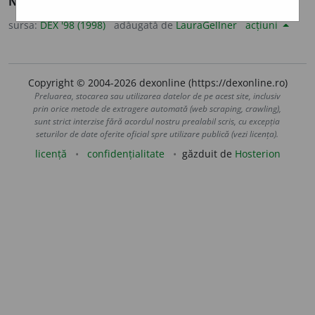
Ne-
+
executare
(după
fr.
non-exécution).
sursa:
DEX '98 (1998)
adăugată de
LauraGellner
acțiuni
Copyright © 2004-2026 dexonline (https://dexonline.ro)
Preluarea, stocarea sau utilizarea datelor de pe acest site, inclusiv
prin orice metode de extragere automată (web scraping, crawling),
sunt strict interzise fără acordul nostru prealabil scris, cu excepția
seturilor de date oferite oficial spre utilizare publică (vezi licența).
licență
confidențialitate
găzduit de
Hosterion