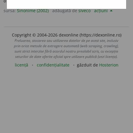
om tare ~.)
2.
v.
dezastruos.
sursa:
Sinonime (2002)
adăugată de
siveco
acțiuni
Copyright © 2004-2026 dexonline (https://dexonline.ro)
Preluarea, stocarea sau utilizarea datelor de pe acest site, inclusiv
prin orice metode de extragere automată (web scraping, crawling),
sunt strict interzise fără acordul nostru prealabil scris, cu excepția
seturilor de date oferite oficial spre utilizare publică (vezi licența).
licență
confidențialitate
găzduit de
Hosterion