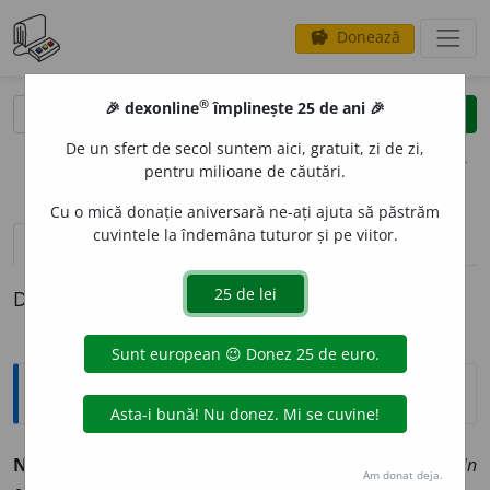
Donează
savings
®
®
🎉 dexonline
împlinește 25 de ani 🎉
caută
clear
search
De un sfert de secol suntem aici, gratuit, zi de zi,
opțiuni
pentru milioane de căutări.
Cu o mică donație aniversară ne-ați ajuta să păstrăm
cuvintele la îndemâna tuturor și pe viitor.
pronunție
(50)
volume_up
definiții (1)
Definiția cu ID-ul 196133:
Sinonime
NEFERIC
I
T
adj.
1.
nenorocit, (înv.) neferice, pătimaș.
(Un
Am donat deja.