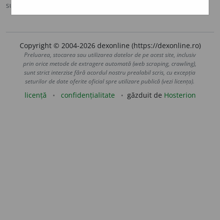
sursa:
DOOM 3 (2021)
adăugată de
gall
acțiuni
Copyright © 2004-2026 dexonline (https://dexonline.ro)
Preluarea, stocarea sau utilizarea datelor de pe acest site, inclusiv
prin orice metode de extragere automată (web scraping, crawling),
sunt strict interzise fără acordul nostru prealabil scris, cu excepția
seturilor de date oferite oficial spre utilizare publică (vezi licența).
licență
confidențialitate
găzduit de
Hosterion