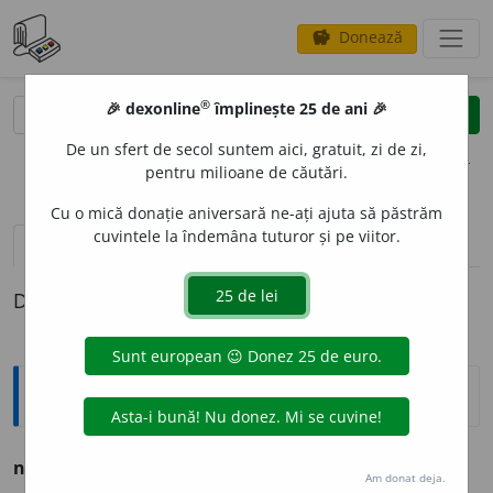
Donează
savings
®
®
🎉 dexonline
împlinește 25 de ani 🎉
caută
clear
search
De un sfert de secol suntem aici, gratuit, zi de zi,
opțiuni
pentru milioane de căutări.
Cu o mică donație aniversară ne-ați ajuta să păstrăm
cuvintele la îndemâna tuturor și pe viitor.
pronunție
(19)
volume_up
definiții (1)
Definiția cu ID-ul 1289249:
Ortografice DOOM
nefir
e
sc
adj.
m.
,
f.
nefire
a
scă
;
pl.
m.
și
f.
nefir
e
ști
Am donat deja.