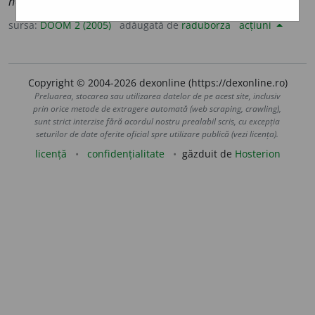
neglij
a
bile
sursa:
DOOM 2 (2005)
adăugată de
raduborza
acțiuni
Copyright © 2004-2026 dexonline (https://dexonline.ro)
Preluarea, stocarea sau utilizarea datelor de pe acest site, inclusiv
prin orice metode de extragere automată (web scraping, crawling),
sunt strict interzise fără acordul nostru prealabil scris, cu excepția
seturilor de date oferite oficial spre utilizare publică (vezi licența).
licență
confidențialitate
găzduit de
Hosterion