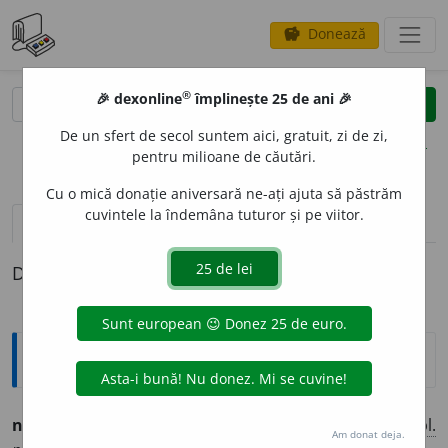
Donează
savings
®
®
🎉 dexonline
împlinește 25 de ani 🎉
caută
clear
search
De un sfert de secol suntem aici, gratuit, zi de zi,
opțiuni
pentru milioane de căutări.
Cu o mică donație aniversară ne-ați ajuta să păstrăm
cuvintele la îndemâna tuturor și pe viitor.
pronunție
(1)
volume_up
definiții (1)
Definiția cu ID-ul 744145:
Ortografice DOOM
neglij
a
bil
(ne-gli-)
adj.
m.
,
pl.
neglij
a
bili;
f.
neglij
a
bilă,
pl.
Am donat deja.