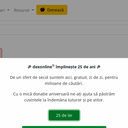
Donează
savings
ari
Resurse
®
🎉 dexonline
împlinește 25 de ani 🎉
De un sfert de secol suntem aici, gratuit, zi de zi, pentru
milioane de căutări.
Cu o mică donație aniversară ne-ați ajuta să păstrăm
cuvintele la îndemâna tuturor și pe viitor.
U. BARBAR. BRUTAL. CÎINOS. CRÎNCEN. CRUD. CRUNT. CU
ĂTOR. NEÎMBLÎNZIT. NEÎNDUPLECAT. NEÎNDURAT. NEÎN
ROS. VIOLENT.