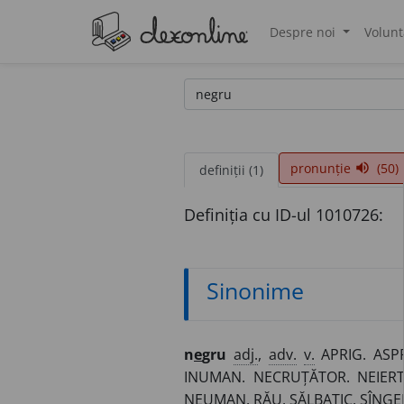
Despre noi
Volunt
®
pronunție
(50)
volume_up
definiții (1)
Definiția cu ID-ul 1010726:
Sinonime
n
e
gru
adj.
,
adv.
v.
APRIG. ASPR
INUMAN. NECRUȚĂTOR. NEIERT
NEUMAN. RĂU. SĂLBATIC. SÎNGE