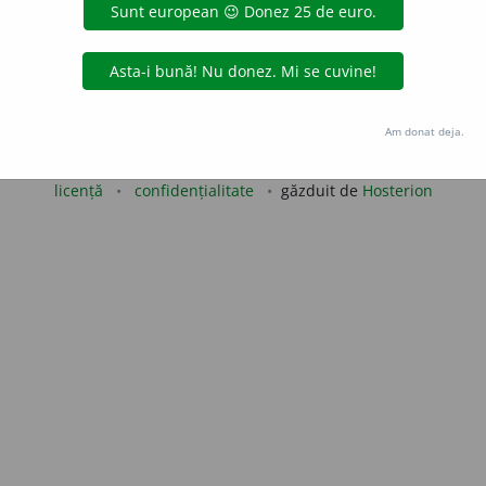
 de
LauraGellner
acțiuni
Copyright © 2004-2026 dexonline (https://dexonline.ro)
Am donat deja.
area datelor de pe acest site, inclusiv prin orice metode de extragere automată (web s
dul nostru prealabil scris, cu excepția seturilor de date oferite oficial spre utilizare pub
licență
confidențialitate
găzduit de
Hosterion