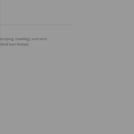
craping, crawling), sunt strict
lică (vezi licența).