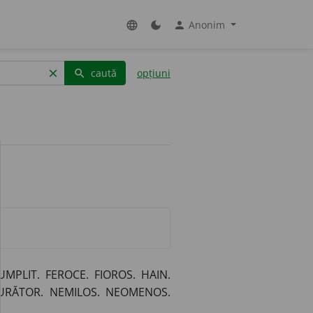
Anonim
language
dark_mode
person
caută
opțiuni
clear
search
MPLIT. FEROCE. FIOROS. HAIN.
DURĂTOR. NEMILOS. NEOMENOS.