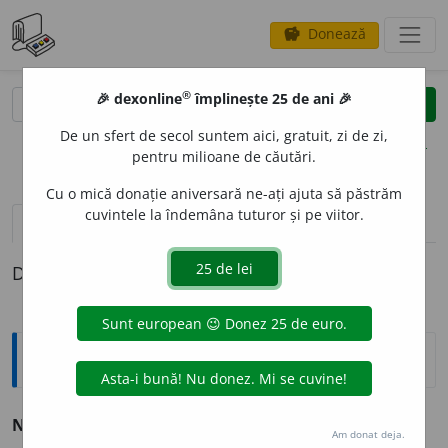
Donează
savings
®
®
🎉 dexonline
împlinește 25 de ani 🎉
caută
clear
search
De un sfert de secol suntem aici, gratuit, zi de zi,
opțiuni
pentru milioane de căutări.
Cu o mică donație aniversară ne-ați ajuta să păstrăm
cuvintele la îndemâna tuturor și pe viitor.
definiții (1)
Definiția cu ID-ul 196270:
Sinonime
NEISTOV
I
T
adj.
1.
v.
neobosit.
2.
v.
inepuizabil.
Am donat deja.