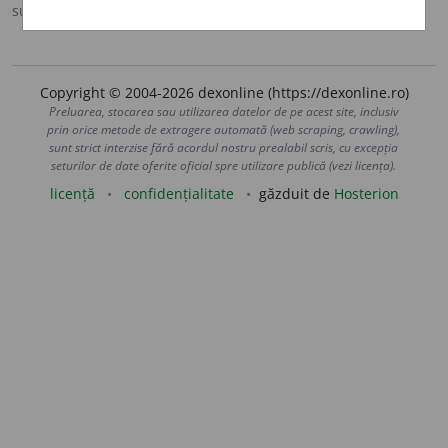
sursa:
Sinonime (2002)
adăugată de
siveco
acțiuni
Copyright © 2004-2026 dexonline (https://dexonline.ro)
Preluarea, stocarea sau utilizarea datelor de pe acest site, inclusiv
prin orice metode de extragere automată (web scraping, crawling),
sunt strict interzise fără acordul nostru prealabil scris, cu excepția
seturilor de date oferite oficial spre utilizare publică (vezi licența).
licență
confidențialitate
găzduit de
Hosterion