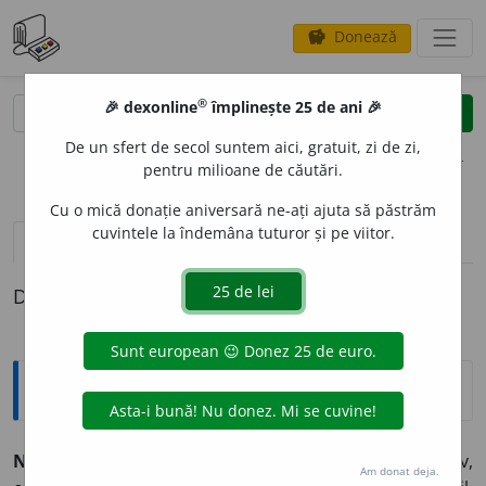
Donează
savings
®
®
🎉 dexonline
împlinește 25 de ani 🎉
caută
clear
search
De un sfert de secol suntem aici, gratuit, zi de zi,
opțiuni
pentru milioane de căutări.
Cu o mică donație aniversară ne-ați ajuta să păstrăm
cuvintele la îndemâna tuturor și pe viitor.
definiții (1)
Definiția cu ID-ul 883154:
Explicative DEX
NEISTOV
I
T, -Ă,
neistoviți, -te,
adj.
Care este mereu activ,
Am donat deja.