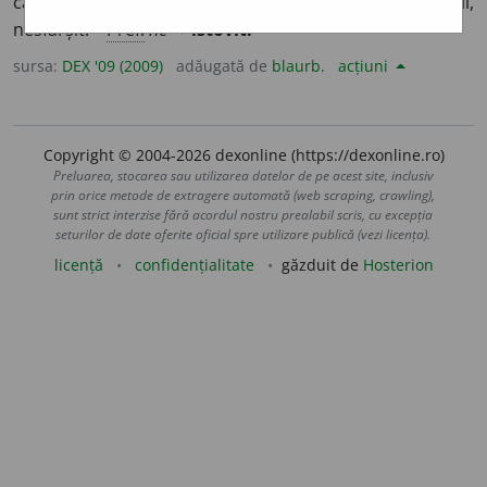
care nu obosește (niciodată);
p. ext.
inepuizabil,
nesfârșit. –
Pref.
ne-
+
istovit.
sursa:
DEX '09 (2009)
adăugată de
blaurb.
acțiuni
Copyright © 2004-2026 dexonline (https://dexonline.ro)
Preluarea, stocarea sau utilizarea datelor de pe acest site, inclusiv
prin orice metode de extragere automată (web scraping, crawling),
sunt strict interzise fără acordul nostru prealabil scris, cu excepția
seturilor de date oferite oficial spre utilizare publică (vezi licența).
licență
confidențialitate
găzduit de
Hosterion