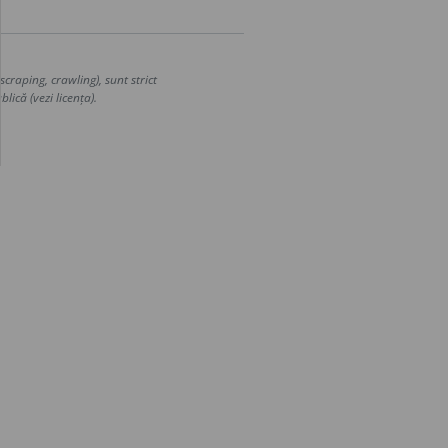
craping, crawling), sunt strict
lică (vezi licența).