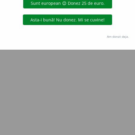
Copyright © 2004-2026 dexonline (https://dexonline.ro)
area datelor de pe acest site, inclusiv prin orice metode de extragere automată (web s
dul nostru prealabil scris, cu excepția seturilor de date oferite oficial spre utilizare pub
Am donat deja.
licență
confidențialitate
găzduit de
Hosterion