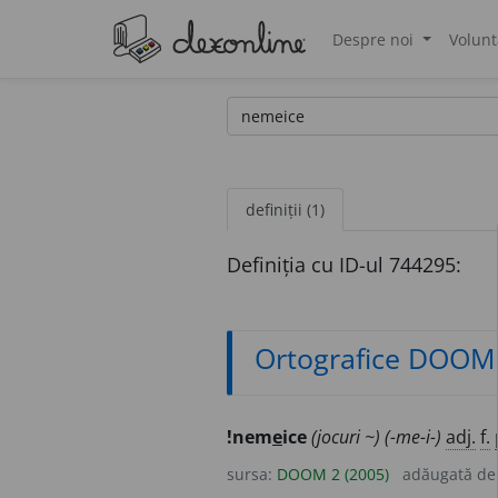
Despre noi
Volunt
®
definiții (1)
Definiția cu ID-ul 744295:
Ortografice DOOM
!nem
e
ice
(jocuri ~)
(-me-i-)
adj.
f.
sursa:
DOOM 2 (2005)
adăugată d