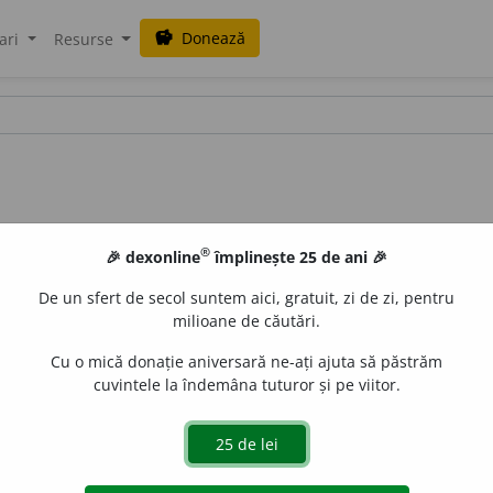
Donează
savings
ari
Resurse
®
🎉 dexonline
împlinește 25 de ani 🎉
De un sfert de secol suntem aici, gratuit, zi de zi, pentru
milioane de căutări.
Cu o mică donație aniversară ne-ați ajuta să păstrăm
cuvintele la îndemâna tuturor și pe viitor.
pl.
e
raduborza
acțiuni