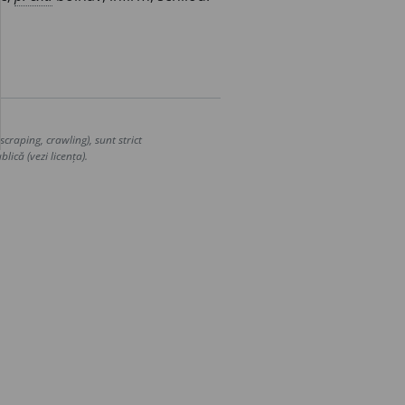
craping, crawling), sunt strict
lică (vezi licența).