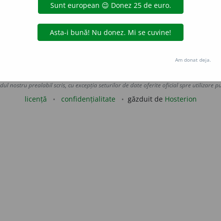
blaurb.
acțiuni
Am donat deja.
Copyright © 2004-2026 dexonline (https://dexonline.ro)
area datelor de pe acest site, inclusiv prin orice metode de extragere automată (web s
dul nostru prealabil scris, cu excepția seturilor de date oferite oficial spre utilizare pub
licență
confidențialitate
găzduit de
Hosterion