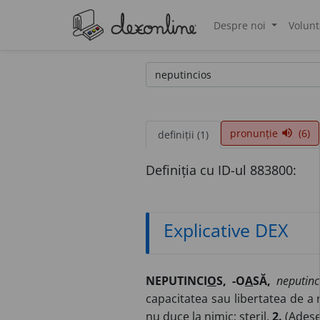
Despre noi
Volunt
®
pronunție
(6)
volume_up
definiții (1)
Definiția cu ID-ul 883800:
Explicative DEX
NEPUTINCI
O
S, -O
A
SĂ,
neputinc
capacitatea sau libertatea de a 
nu duce la nimic; steril.
2.
(Adesea