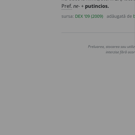
Pref.
ne-
+
putincios.
sursa:
DEX '09 (2009)
adăugată de
Preluarea, stocarea sau utiliz
interzise fără acor