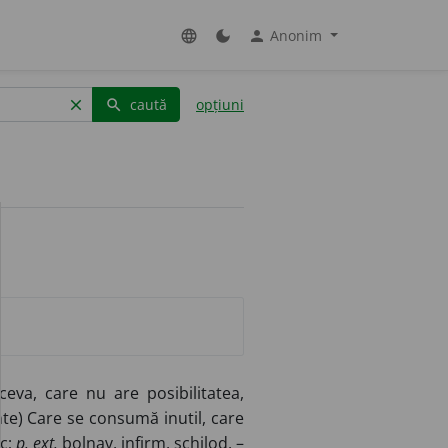
Anonim
language
dark_mode
person
caută
opțiuni
clear
search
eva, care nu are posibilitatea,
nte) Care se consumă inutil, care
ic;
p. ext.
bolnav, infirm, schilod. –