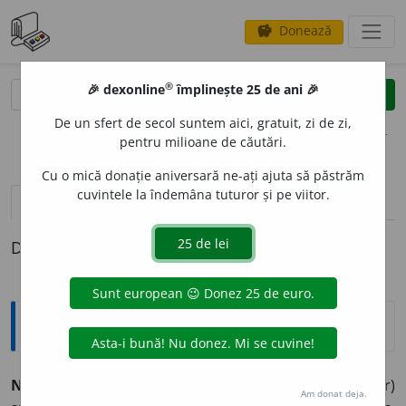
Donează
savings
®
®
🎉 dexonline
împlinește 25 de ani 🎉
caută
clear
search
De un sfert de secol suntem aici, gratuit, zi de zi,
opțiuni
pentru milioane de căutări.
Cu o mică donație aniversară ne-ați ajuta să păstrăm
cuvintele la îndemâna tuturor și pe viitor.
pronunție
(50)
volume_up
definiții (1)
Definiția cu ID-ul 1011572:
Sinonime
NERV
O
S
adj.
1.
irascibil, iritabil, supărăcios, (rar)
Am donat deja.