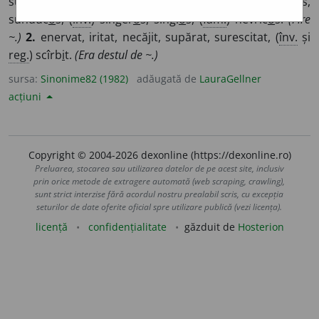
surescit
a
bil, (
pop.
) rînz
o
s, (
înv.
și
reg.
) necăjici
o
s,
sunduc
o
s, (
înv.
) sînger
o
s, sîngi
o
s, (
fam.
) nevric
o
s.
(Fire
~.)
2.
enervat, iritat, necăjit, supărat, surescitat, (
înv.
și
reg.
) scîrb
i
t.
(Era destul de ~.)
sursa:
Sinonime82 (1982)
adăugată de
LauraGellner
acțiuni
Copyright © 2004-2026 dexonline (https://dexonline.ro)
Preluarea, stocarea sau utilizarea datelor de pe acest site, inclusiv
prin orice metode de extragere automată (web scraping, crawling),
sunt strict interzise fără acordul nostru prealabil scris, cu excepția
seturilor de date oferite oficial spre utilizare publică (vezi licența).
licență
confidențialitate
găzduit de
Hosterion