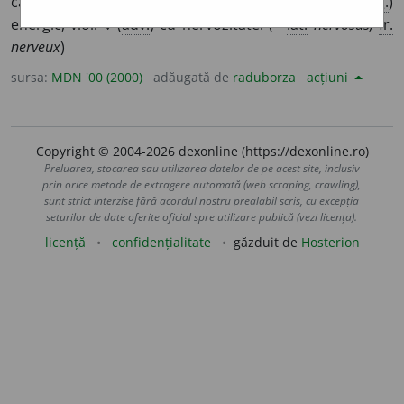
care manifestă nervozitate; irascibil; surescitat. 3. (
fig.
)
energic, vioi. ◊ (
adv.
) cu nervozitate. (<
lat.
nervosus,
fr.
nerveux
)
sursa:
MDN '00 (2000)
adăugată de
raduborza
acțiuni
Copyright © 2004-2026 dexonline (https://dexonline.ro)
Preluarea, stocarea sau utilizarea datelor de pe acest site, inclusiv
prin orice metode de extragere automată (web scraping, crawling),
sunt strict interzise fără acordul nostru prealabil scris, cu excepția
seturilor de date oferite oficial spre utilizare publică (vezi licența).
licență
confidențialitate
găzduit de
Hosterion