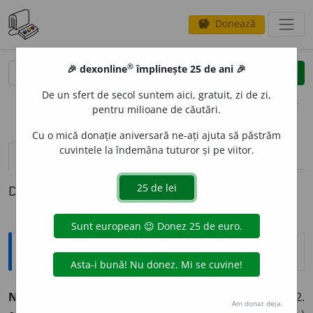
Donează
savings
®
®
🎉 dexonline
împlinește 25 de ani 🎉
caută
clear
search
De un sfert de secol suntem aici, gratuit, zi de zi,
opțiuni
pentru milioane de căutări.
Cu o mică donație aniversară ne-ați ajuta să păstrăm
cuvintele la îndemâna tuturor și pe viitor.
pronunție
(50)
volume_up
definiții (1)
Definiția cu ID-ul 478517:
Explicative DEX
NERV
O
S, -O
A
SĂ
adj.
1. referitor la, provocat de nervi. 2.
Am donat deja.