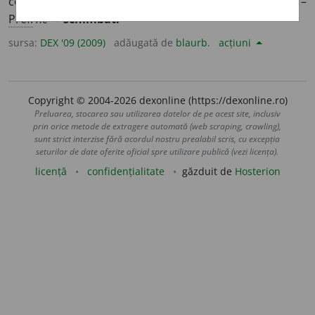
conținutul, forma, aspectul de dinainte; invariabil. –
Pref.
ne-
+
schimbat.
sursa:
DEX '09 (2009)
adăugată de
blaurb.
acțiuni
Copyright © 2004-2026 dexonline (https://dexonline.ro)
Preluarea, stocarea sau utilizarea datelor de pe acest site, inclusiv
prin orice metode de extragere automată (web scraping, crawling),
sunt strict interzise fără acordul nostru prealabil scris, cu excepția
seturilor de date oferite oficial spre utilizare publică (vezi licența).
licență
confidențialitate
găzduit de
Hosterion