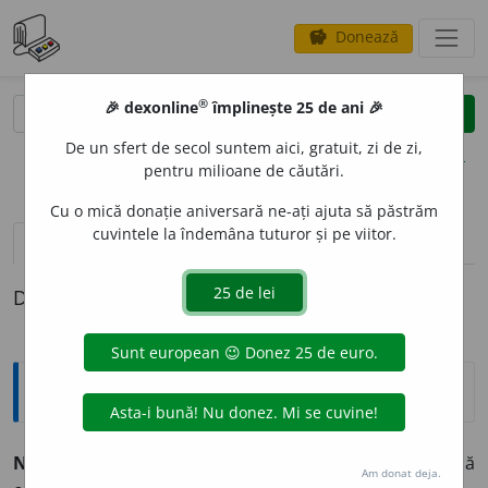
Donează
savings
®
®
🎉 dexonline
împlinește 25 de ani 🎉
caută
clear
search
De un sfert de secol suntem aici, gratuit, zi de zi,
opțiuni
pentru milioane de căutări.
Cu o mică donație aniversară ne-ați ajuta să păstrăm
cuvintele la îndemâna tuturor și pe viitor.
pronunție
(12)
volume_up
definiții (1)
Definiția cu ID-ul 883922:
Explicative DEX
NESCHIMB
A
T, -Ă,
neschimbați, -te,
adj.
Care își păstrează
Am donat deja.