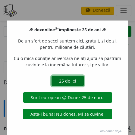
Donează
savings
®
®
🎉 dexonline
împlinește 25 de ani 🎉
caută
clear
search
De un sfert de secol suntem aici, gratuit, zi de zi,
opțiuni
pentru milioane de căutări.
Cu o mică donație aniversară ne-ați ajuta să păstrăm
cuvintele la îndemâna tuturor și pe viitor.
pronunție
(1)
volume_up
definiții (1)
Definiția cu ID-ul 744656:
Ortografice DOOM
neumbl
a
t
(ne-um-)
adj.
m.
,
pl.
neumbl
a
ți;
f.
neumbl
a
tă,
pl.
Am donat deja.