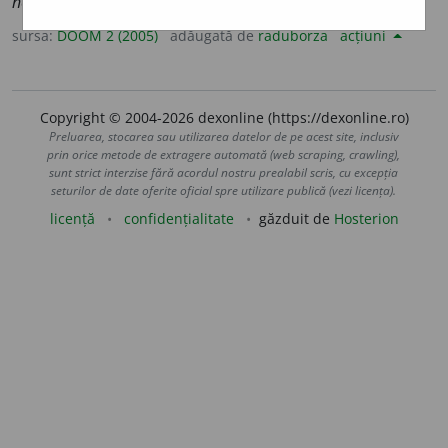
neumbl
a
te
sursa:
DOOM 2 (2005)
adăugată de
raduborza
acțiuni
Copyright © 2004-2026 dexonline (https://dexonline.ro)
Preluarea, stocarea sau utilizarea datelor de pe acest site, inclusiv
prin orice metode de extragere automată (web scraping, crawling),
sunt strict interzise fără acordul nostru prealabil scris, cu excepția
seturilor de date oferite oficial spre utilizare publică (vezi licența).
licență
confidențialitate
găzduit de
Hosterion