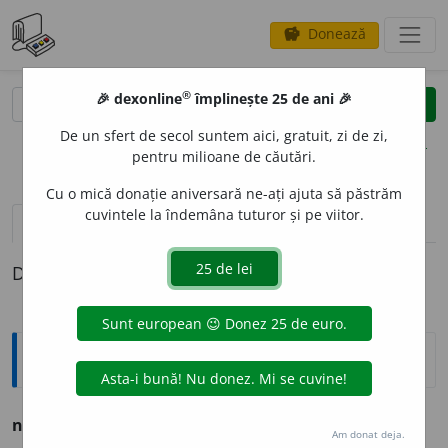
Donează
savings
®
®
🎉 dexonline
împlinește 25 de ani 🎉
caută
clear
search
De un sfert de secol suntem aici, gratuit, zi de zi,
opțiuni
pentru milioane de căutări.
Cu o mică donație aniversară ne-ați ajuta să păstrăm
cuvintele la îndemâna tuturor și pe viitor.
definiții (1)
Definiția cu ID-ul 696533:
Explicative DEX
nevrednicíe
f. (d.
nevrednic
). Starea omuluĭ nevrednic.
Am donat deja.