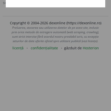
sursa:
Scriban (1939)
adăugată de
blaurb.
acțiuni
Copyright © 2004-2026 dexonline (https://dexonline.ro)
Preluarea, stocarea sau utilizarea datelor de pe acest site, inclusiv
prin orice metode de extragere automată (web scraping, crawling),
sunt strict interzise fără acordul nostru prealabil scris, cu excepția
seturilor de date oferite oficial spre utilizare publică (vezi licența).
licență
confidențialitate
găzduit de
Hosterion