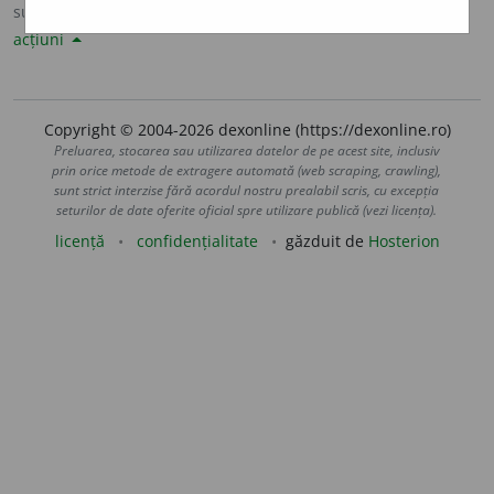
sursa:
Șăineanu, ed. VI (1929)
adăugată de
LauraGellner
acțiuni
Copyright © 2004-2026 dexonline (https://dexonline.ro)
Preluarea, stocarea sau utilizarea datelor de pe acest site, inclusiv
prin orice metode de extragere automată (web scraping, crawling),
sunt strict interzise fără acordul nostru prealabil scris, cu excepția
seturilor de date oferite oficial spre utilizare publică (vezi licența).
licență
confidențialitate
găzduit de
Hosterion