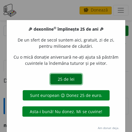
Donează
savings
®
®
🎉 dexonline
împlinește 25 de ani 🎉
caută
clear
search
De un sfert de secol suntem aici, gratuit, zi de zi,
opțiuni
pentru milioane de căutări.
Cu o mică donație aniversară ne-ați ajuta să păstrăm
cuvintele la îndemâna tuturor și pe viitor.
definiții (1)
Definiția cu ID-ul 802809:
Explicative DEX
nevrednicie
f. starea celui nevrednic.
Am donat deja.