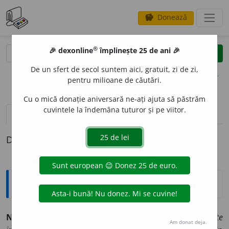
Donează
savings
®
®
🎉 dexonline
împlinește 25 de ani 🎉
caută
clear
search
De un sfert de secol suntem aici, gratuit, zi de zi,
opțiuni
pentru milioane de căutări.
Cu o mică donație aniversară ne-ați ajuta să păstrăm
cuvintele la îndemâna tuturor și pe viitor.
definiții (1)
Definiția cu ID-ul 565635:
Enciclopedice
NIL MORTALIBUS ARDUM EST
(
lat.
)
nimic nu este
Am donat deja.