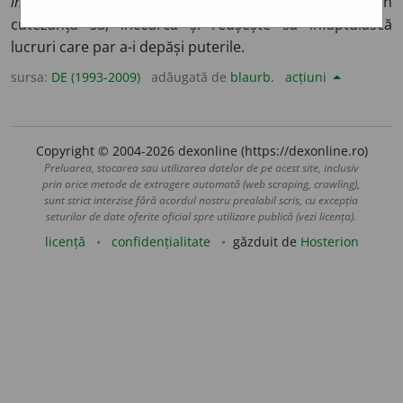
imposibil muritorilor
– Horațiu, „Ode”, I, 3, 37. Omul, în
cutezanța sa, încearcă și reușește să înfăptuiască
lucruri care par a-i depăși puterile.
sursa:
DE (1993-2009)
adăugată de
blaurb.
acțiuni
Copyright © 2004-2026 dexonline (https://dexonline.ro)
Preluarea, stocarea sau utilizarea datelor de pe acest site, inclusiv
prin orice metode de extragere automată (web scraping, crawling),
sunt strict interzise fără acordul nostru prealabil scris, cu excepția
seturilor de date oferite oficial spre utilizare publică (vezi licența).
licență
confidențialitate
găzduit de
Hosterion