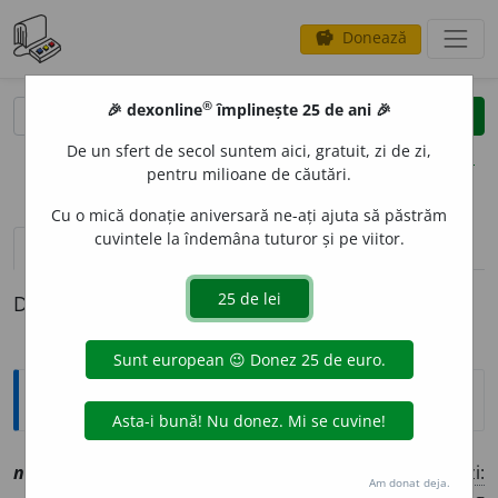
Donează
savings
®
®
🎉 dexonline
împlinește 25 de ani 🎉
caută
clear
search
De un sfert de secol suntem aici, gratuit, zi de zi,
opțiuni
pentru milioane de căutări.
Cu o mică donație aniversară ne-ați ajuta să păstrăm
cuvintele la îndemâna tuturor și pe viitor.
pronunție
(5)
volume_up
definiții (1)
Definiția cu ID-ul 1147281:
Explicative DEX
1
nimer
i
[
At:
COD. VOR. 58/9 /
V:
nem~
,
(
îrg
)
num~
/
Pzi:
Am donat deja.