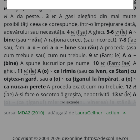
~r
e
sc,
(
reg
)
n
i
mer; n
i
măr,
3 (
reg
)
n
i
mere, n
i
măre
/
E:
bg
намеря
]
1
vt
A găsi pe cineva sau ceva din întâmplare.
2
vi
A da peste...
3
vt
A găsi alegând din mai multe
posibilități ceea ce corespunde, într-o împrejurare dată,
adevărului sau necesității.
4
vt
(
Fșa
) A ghici.
5-6
vi
(
Îe
)
A ~
bine
(sau
~ rău
) A raționa corect (sau incorect).
7-8
(
Îae
sau,
fam
,
a o ~
ori
a o ~ bine
sau
rău
) A proceda (așa
cum trebuie sau) cum nu trebuie.
9
vt
(
Fam
;
îe
)
A o ~
(bine)
A spune lucrurilor pe nume.
10
vt
(
Fam
;
îae
) A
ghici.
11
vt
(
Îe
)
A (o) ~ ca Irimia
(sau
ca Ivan, ca Stan) cu
oiștea-n gard,
sau
a (o) ~ ca țiganul la împărat, a (o) ~
ca nuca-n perete
A proceda exact cum nu trebuie.
12
vt
(
Îae
) A-și face o socoteală greșită, nepotrivită.
13
vt
(
Îe
)
A
(o) ~ (ca țiganul) miercurea
(sau
vinerea) la stână
A
extinde
expand_more
ajunge undeva într-un moment nepotrivit.
14
vr
A fi de
sursa:
MDA2 (2010)
adăugată de
LauraGellner
acțiuni
față întâmplător
Si:
(
nob
)
a se năpădi
(
17
).
15
vr
A se
întâmpla ca ceva sau cineva să fie într-un anumit fel
Si:
a
se potrivi,
(
pop
)
a se brodi.
16
vrr
(
Pop
) A se potrivi unul
Copyright © 2004-2026 dexonline (https://dexonline.ro)