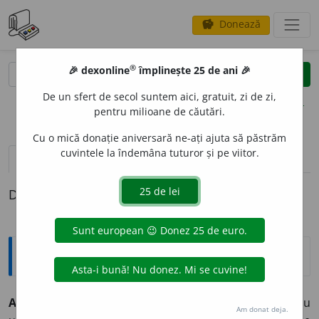
Donează
savings
®
®
🎉 dexonline
împlinește 25 de ani 🎉
caută
clear
search
De un sfert de secol suntem aici, gratuit, zi de zi,
opțiuni
pentru milioane de căutări.
Cu o mică donație aniversară ne-ați ajuta să păstrăm
cuvintele la îndemâna tuturor și pe viitor.
pronunție
(5)
volume_up
definiții (1)
Definiția cu ID-ul 344832:
Explicative DEX
A NIMER
I
~
e
sc 1.
tranz.
1) A atinge pe cineva sau ceva cu
Am donat deja.