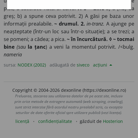
un obiect aruncat.
* A-l ~ pe cineva
a-i face cuiva pe
plac; a satisface hatârul cuiva.
A o ~ bine
a) a (nu) da
greș; b) a spune ceva potrivit. 2) A găsi pe baza unor
informații prealabile.
~ drumul. 2.
in-tranz.
A ajunge pe
neașteptate (într-un loc sau într-o situație); a se trezi; a
se pomeni; a cădea; a pica.
~ în încurcătură. ◊ ~ tocmai
bine
(sau
la țanc
) a veni la momentul potrivit. /<bulg.
nameria
sursa:
NODEX (2002)
adăugată de
siveco
acțiuni
Copyright © 2004-2026 dexonline (https://dexonline.ro)
Preluarea, stocarea sau utilizarea datelor de pe acest site, inclusiv
prin orice metode de extragere automată (web scraping, crawling),
sunt strict interzise fără acordul nostru prealabil scris, cu excepția
seturilor de date oferite oficial spre utilizare publică (vezi licența).
licență
confidențialitate
găzduit de
Hosterion