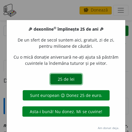
Donează
savings
®
®
🎉 dexonline
împlinește 25 de ani 🎉
caută
clear
search
De un sfert de secol suntem aici, gratuit, zi de zi,
opțiuni
pentru milioane de căutări.
Cu o mică donație aniversară ne-ați ajuta să păstrăm
cuvintele la îndemâna tuturor și pe viitor.
pronunție
(50)
volume_up
definiții (1)
Definiția cu ID-ul 1147327:
Explicative DEX
nim
i
c
[
At:
COD. VOR. 110/23 /
V:
(
îrg
)
mic, m
i
ca, nem~,
Am donat deja.