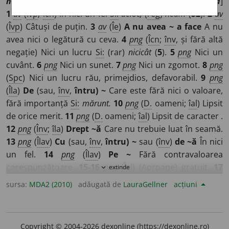
nem
i
ca, nem
i
că, ~ă, n
i
ca, n
i
că
/
Pl
:
~uri
/
E:
ml
ne mica
]
1
av
(
Îvp
;
îcn
) În nici un fel
Si:
deloc,
(
reg
)
neam
(
52
).
2
av
(
Îvp
) Câtuși de puțin.
3
av
(
Îe
)
A nu avea ~ a face
A nu
avea nici o legătură cu ceva.
4
png
(
Îcn
;
înv
, și fără altă
negație) Nici un lucru
Si:
(rar)
nicicât
(
5
).
5
png
Nici un
cuvânt.
6
png
Nici un sunet.
7
png
Nici un zgomot.
8
png
(
Spc
) Nici un lucru rău, primejdios, defavorabil.
9
png
(
Îla
)
De
(sau,
înv
,
întru) ~
Care este fără nici o valoare,
fără importanță
Si:
mărunt.
10
png
(
D.
oameni;
îal
) Lipsit
de orice merit.
11
png
(
D.
oameni;
îal
) Lipsit de caracter .
12
png
(
Înv
;
îla
)
Drept ~ă
Care nu trebuie luat în seamă.
13
png
(
Îlav
)
Cu
(sau,
înv
,
întru) ~
sau (
înv
)
de ~ă
În nici
un fel.
14
png
(
Îlav
)
Pe ~
Fără contravaloarea
corespunzătoare.
15-16
png
(
Îal
) (Aproape) gratuit.
17
extinde
expand_more
png
(
Îcr
mai mult decât;
îlav
)
Alt(a) ~(ă)
sau
~(ă) alt(a)
Nici
sursa:
MDA2 (2010)
adăugată de
LauraGellner
acțiuni
un alt lucru.
18
sn
(
Șlp
) Lucru, fapt, vorbă sau ființă fără
valoare, fără importanță
Si:
fleac.
19
sn
(
Reg
;
îlav
)
Pe (o)
~ă pe ceas
(sau
într-o oră
) Într-o clipă
Si:
repede.
20
sn
Copyright © 2004-2026 dexonline (https://dexonline.ro)