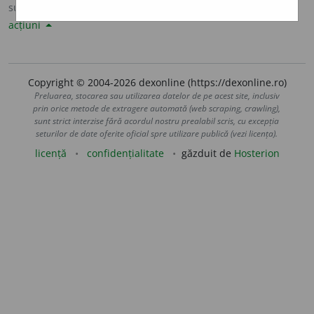
sursa:
DLRLC (1955-1957)
adăugată de
LauraGellner
acțiuni
Copyright © 2004-2026 dexonline (https://dexonline.ro)
Preluarea, stocarea sau utilizarea datelor de pe acest site, inclusiv
prin orice metode de extragere automată (web scraping, crawling),
sunt strict interzise fără acordul nostru prealabil scris, cu excepția
seturilor de date oferite oficial spre utilizare publică (vezi licența).
licență
confidențialitate
găzduit de
Hosterion