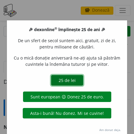
Donează
savings
®
®
🎉 dexonline
împlinește 25 de ani 🎉
caută
clear
search
De un sfert de secol suntem aici, gratuit, zi de zi,
opțiuni
pentru milioane de căutări.
Cu o mică donație aniversară ne-ați ajuta să păstrăm
cuvintele la îndemâna tuturor și pe viitor.
definiții (1)
Definiția cu ID-ul 924873:
Explicative DEX
N
I
MINE
pron.
neg.
v.
nimeni.
Am donat deja.