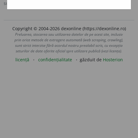
sursa:
MDA2 (2010)
adăugată de
LauraGellner
acțiuni
Copyright © 2004-2026 dexonline (https://dexonline.ro)
Preluarea, stocarea sau utilizarea datelor de pe acest site, inclusiv
prin orice metode de extragere automată (web scraping, crawling),
sunt strict interzise fără acordul nostru prealabil scris, cu excepția
seturilor de date oferite oficial spre utilizare publică (vezi licența).
licență
confidențialitate
găzduit de
Hosterion