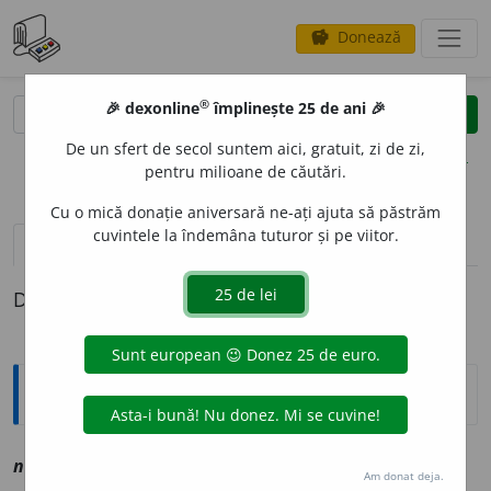
Donează
savings
®
®
🎉 dexonline
împlinește 25 de ani 🎉
caută
clear
search
De un sfert de secol suntem aici, gratuit, zi de zi,
opțiuni
pentru milioane de căutări.
Cu o mică donație aniversară ne-ați ajuta să păstrăm
cuvintele la îndemâna tuturor și pe viitor.
definiții (1)
Definiția cu ID-ul 1147432:
Explicative DEX
ninchez
a
v
vz
necheza
Am donat deja.