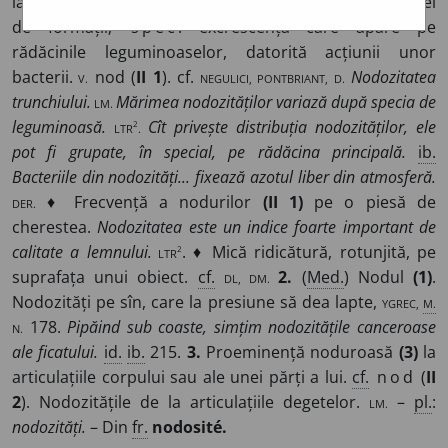
la diverse alte plante; structură caracterizată prin astfel
de formații;
spec
. excrescență care apare pe
rădăcinile leguminoaselor, datorită acțiunii unor
bacterii.
v.
nod (
II 1
). cf.
NEGULICI, PONTBRIANT, D.
Nodozitatea
trunchiului.
lm.
Mărimea nodozităților variază după specia de
2
leguminoasă.
ltr
.
Cît privește distribuția nodozităților, ele
pot fi grupate, în special, pe rădăcina principală.
ib.
Bacteriile din nodozități... fixează azotul liber din atmosferă.
der.
♦ Frecvență a nodurilor
(II 1)
pe o piesă de
cherestea.
Nodozitatea este un indice foarte important de
2
calitate a lemnului.
ltr
. ♦ Mică ridicătură, rotunjită, pe
suprafața unui obiect.
cf.
dl, dm.
2.
(
Med.
) Nodul
(1)
.
Nodozități pe sîn, care la presiune să dea lapte,
ygrec,
m.
n.
178.
Pipăind sub coaste, simțim nodozitățile canceroase
ale ficatului.
id.
ib.
215.
3.
Proeminență noduroasă
(3)
la
articulațiile corpului sau ale unei părți a lui.
cf.
nod
(
II
2
). Nodozitățile de la articulațiile degetelor.
LM.
–
pl.
:
nodozități.
– Din
fr.
nodosité.