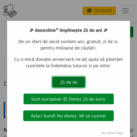
Donează
savings
®
®
🎉 dexonline
împlinește 25 de ani 🎉
caută
clear
search
De un sfert de secol suntem aici, gratuit, zi de zi,
opțiuni
pentru milioane de căutări.
Cu o mică donație aniversară ne-ați ajuta să păstrăm
cuvintele la îndemâna tuturor și pe viitor.
definiții (1)
Definiția cu ID-ul 1357240:
Tezaur
NODOZIT
A
TE
s. f.
1.
Formație noduroasă
(2)
la arbori și
Am donat deja.