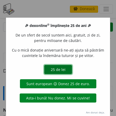
Donează
savings
®
®
🎉 dexonline
împlinește 25 de ani 🎉
caută
clear
search
De un sfert de secol suntem aici, gratuit, zi de zi,
opțiuni
pentru milioane de căutări.
Cu o mică donație aniversară ne-ați ajuta să păstrăm
cuvintele la îndemâna tuturor și pe viitor.
pronunție
(16)
volume_up
definiții (1)
Definiția cu ID-ul 426540:
Explicative DEX
NOD
U
L
s.m.
Umflătură mică anormală (la animale sau
Am donat deja.