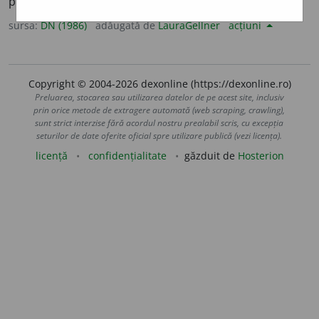
plante). [<
fr.
nodule,
cf.
lat.
nodulus
– nod].
sursa:
DN (1986)
adăugată de
LauraGellner
acțiuni
Copyright © 2004-2026 dexonline (https://dexonline.ro)
Preluarea, stocarea sau utilizarea datelor de pe acest site, inclusiv
prin orice metode de extragere automată (web scraping, crawling),
sunt strict interzise fără acordul nostru prealabil scris, cu excepția
seturilor de date oferite oficial spre utilizare publică (vezi licența).
licență
confidențialitate
găzduit de
Hosterion