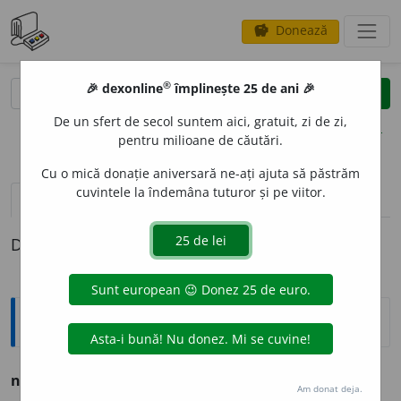
Donează
savings
®
®
🎉 dexonline
împlinește 25 de ani 🎉
caută
clear
search
De un sfert de secol suntem aici, gratuit, zi de zi,
opțiuni
pentru milioane de căutări.
Cu o mică donație aniversară ne-ați ajuta să păstrăm
cuvintele la îndemâna tuturor și pe viitor.
pronunție
(3)
volume_up
definiții (1)
Definiția cu ID-ul 745035:
Ortografice DOOM
nor
o
s
adj.
m.
,
pl.
nor
o
și;
f.
noro
a
să,
pl.
noro
a
se
Am donat deja.