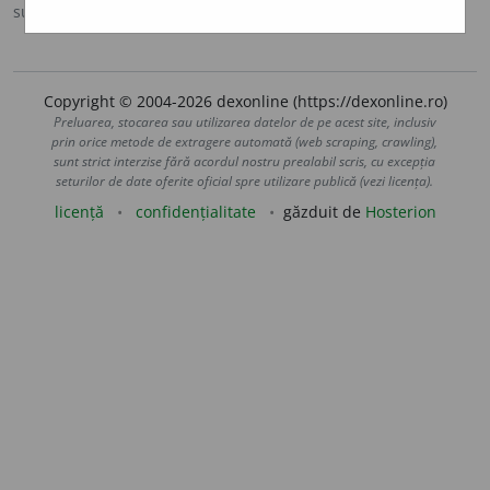
sursa:
DOOM 2 (2005)
adăugată de
raduborza
acțiuni
Copyright © 2004-2026 dexonline (https://dexonline.ro)
Preluarea, stocarea sau utilizarea datelor de pe acest site, inclusiv
prin orice metode de extragere automată (web scraping, crawling),
sunt strict interzise fără acordul nostru prealabil scris, cu excepția
seturilor de date oferite oficial spre utilizare publică (vezi licența).
licență
confidențialitate
găzduit de
Hosterion