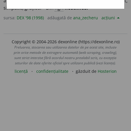
amuzant. ♦ Caraghios, ridicol.
2.
Atrăgător, plăcut,
simpatic, grațios. – Din
ngr.
nóstimos.
sursa:
DEX '98 (1998)
adăugată de
ana_zecheru
acțiuni
Copyright © 2004-2026 dexonline (https://dexonline.ro)
Preluarea, stocarea sau utilizarea datelor de pe acest site, inclusiv
prin orice metode de extragere automată (web scraping, crawling),
sunt strict interzise fără acordul nostru prealabil scris, cu excepția
seturilor de date oferite oficial spre utilizare publică (vezi licența).
licență
confidențialitate
găzduit de
Hosterion