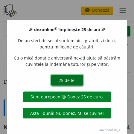
Donează
savings
®
®
🎉 dexonline
împlinește 25 de ani 🎉
caută
clear
search
De un sfert de secol suntem aici, gratuit, zi de zi,
opțiuni
pentru milioane de căutări.
Cu o mică donație aniversară ne-ați ajuta să păstrăm
cuvintele la îndemâna tuturor și pe viitor.
pronunție
(3)
volume_up
definiții (1)
Definiția cu ID-ul 48699:
Explicative DEX
N
O
STIM, -Ă,
nostimi, -e,
adj.
1.
Plin de haz; spiritual,
Am donat deja.