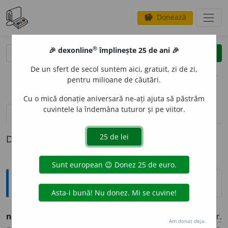
Donează
savings
®
®
🎉 dexonline
împlinește 25 de ani 🎉
caută
clear
search
De un sfert de secol suntem aici, gratuit, zi de zi,
opțiuni
pentru milioane de căutări.
Cu o mică donație aniversară ne-ați ajuta să păstrăm
cuvintele la îndemâna tuturor și pe viitor.
pronunție
(3)
volume_up
definiții (1)
Definiția cu ID-ul 503896:
Etimologice
n
o
stim (n
o
stimă),
adj.
– Prețios, drăguț, frumușel. –
Mr.
Am donat deja.