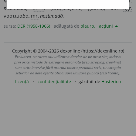
nostim.
Ngr.
νόστιμος (Cihac, II, 679; Gáldi 215). –
Der.
nostimadă,
s. f.
(drăgălășenie; glumă); din
ngr.
νοστιμάδα,
mr.
nostimadă.
sursa:
DER (1958-1966)
adăugată de
blaurb.
acțiuni
Copyright © 2004-2026 dexonline (https://dexonline.ro)
Preluarea, stocarea sau utilizarea datelor de pe acest site, inclusiv
prin orice metode de extragere automată (web scraping, crawling),
sunt strict interzise fără acordul nostru prealabil scris, cu excepția
seturilor de date oferite oficial spre utilizare publică (vezi licența).
licență
confidențialitate
găzduit de
Hosterion