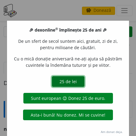
Donează
savings
®
®
🎉 dexonline
împlinește 25 de ani 🎉
caută
clear
search
De un sfert de secol suntem aici, gratuit, zi de zi,
opțiuni
pentru milioane de căutări.
Cu o mică donație aniversară ne-ați ajuta să păstrăm
cuvintele la îndemâna tuturor și pe viitor.
pronunție
(2)
volume_up
definiții (1)
Definiția cu ID-ul 1162099:
Ortografice DOOM
novice
adj.
m.
și
f.
, novici
m.
pl.
, novice
f.
pl.
Am donat deja.