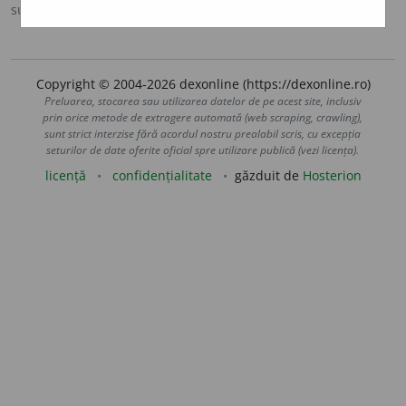
sursa:
IVO-III (1941)
adăugată de
Ladislau Strifler
acțiuni
Copyright © 2004-2026 dexonline (https://dexonline.ro)
Preluarea, stocarea sau utilizarea datelor de pe acest site, inclusiv
prin orice metode de extragere automată (web scraping, crawling),
sunt strict interzise fără acordul nostru prealabil scris, cu excepția
seturilor de date oferite oficial spre utilizare publică (vezi licența).
licență
confidențialitate
găzduit de
Hosterion