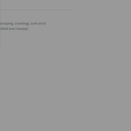
craping, crawling), sunt strict
lică (vezi licența).