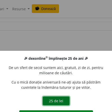
Donează
savings
ari
Resurse
®
🎉 dexonline
împlinește 25 de ani 🎉
De un sfert de secol suntem aici, gratuit, zi de zi, pentru
milioane de căutări.
Cu o mică donație aniversară ne-ați ajuta să păstrăm
cuvintele la îndemâna tuturor și pe viitor.
reg.
) Ceva, oarece. –
Oare + ceva.
Adriana Stoian
acțiuni