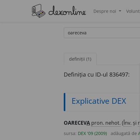
Despre noi
Volunt
®
definiții (1)
Definiția cu ID-ul 836497:
Explicative DEX
OARECEV
A
pron. nehot.
(
Înv.
și
sursa:
DEX '09 (2009)
adăugată de