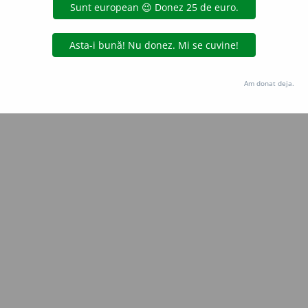
Copyright © 2004-2026 dexonline (https://dexonline.ro)
area datelor de pe acest site, inclusiv prin orice metode de extragere automată (web s
dul nostru prealabil scris, cu excepția seturilor de date oferite oficial spre utilizare pub
Am donat deja.
licență
confidențialitate
găzduit de
Hosterion