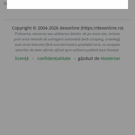
sursa:
Ortografic (2002)
adăugată de
siveco
acțiuni
Copyright © 2004-2026 dexonline (https://dexonline.ro)
Preluarea, stocarea sau utilizarea datelor de pe acest site, inclusiv
prin orice metode de extragere automată (web scraping, crawling),
sunt strict interzise fără acordul nostru prealabil scris, cu excepția
seturilor de date oferite oficial spre utilizare publică (vezi licența).
licență
confidențialitate
găzduit de
Hosterion