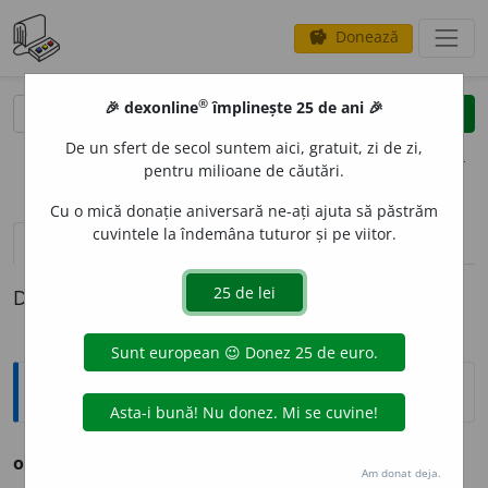
Donează
savings
®
®
🎉 dexonline
împlinește 25 de ani 🎉
caută
clear
search
De un sfert de secol suntem aici, gratuit, zi de zi,
opțiuni
pentru milioane de căutări.
Cu o mică donație aniversară ne-ați ajuta să păstrăm
cuvintele la îndemâna tuturor și pe viitor.
pronunție
(50)
volume_up
definiții (1)
Definiția cu ID-ul 266117:
Ortografice DOOM
obiect
i
v
s. n. (sil.
-biec-;
mf.
ob-),
pl.
obiect
i
ve
Am donat deja.