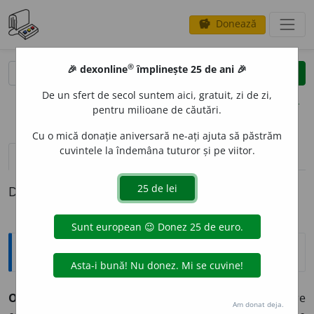
Donează
savings
®
®
🎉 dexonline
împlinește 25 de ani 🎉
caută
clear
search
De un sfert de secol suntem aici, gratuit, zi de zi,
opțiuni
pentru milioane de căutări.
Cu o mică donație aniversară ne-ați ajuta să păstrăm
cuvintele la îndemâna tuturor și pe viitor.
pronunție
(50)
volume_up
definiții (1)
Definiția cu ID-ul 37739:
Explicative DEX
OBIECT
I
V, -Ă,
obiectivi, -e,
adj.
,
s. n.
I.
Adj.
1.
(
Fil.
) Care
Am donat deja.