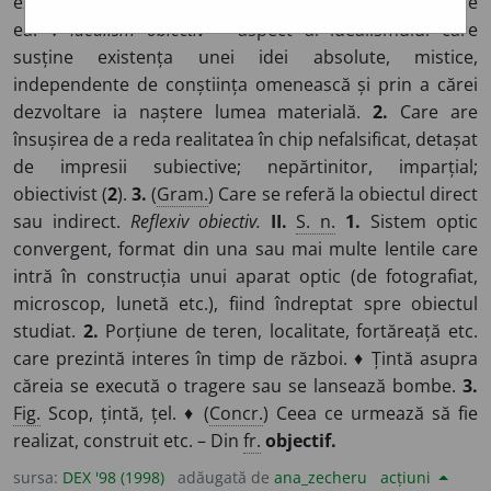
există în afara conștiinței omenești și independent de
ea. ◊
Idealism obiectiv
= aspect al idealismului care
susține existența unei idei absolute, mistice,
independente de conștiința omenească și prin a cărei
dezvoltare ia naștere lumea materială.
2.
Care are
însușirea de a reda realitatea în chip nefalsificat, detașat
de impresii subiective; nepărtinitor, imparțial;
obiectivist (
2
).
3.
(
Gram.
) Care se referă la obiectul direct
sau indirect.
Reflexiv obiectiv.
II.
S. n.
1.
Sistem optic
convergent, format din una sau mai multe lentile care
intră în construcția unui aparat optic (de fotografiat,
microscop, lunetă etc.), fiind îndreptat spre obiectul
studiat.
2.
Porțiune de teren, localitate, fortăreață etc.
care prezintă interes în timp de război. ♦ Țintă asupra
căreia se execută o tragere sau se lansează bombe.
3.
Fig.
Scop, țintă, țel. ♦ (
Concr.
) Ceea ce urmează să fie
realizat, construit etc. – Din
fr.
objectif.
sursa:
DEX '98 (1998)
adăugată de
ana_zecheru
acțiuni