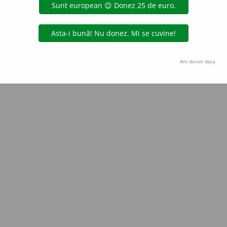
Copyright © 2004-2026 dexonline (https://dexonline.ro)
area datelor de pe acest site, inclusiv prin orice metode de extragere automată (web s
dul nostru prealabil scris, cu excepția seturilor de date oferite oficial spre utilizare pub
Am donat deja.
licență
confidențialitate
găzduit de
Hosterion