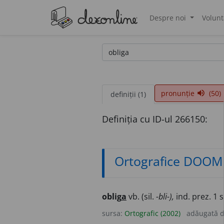
Despre noi
Volunt
®
pronunție
(50)
volume_up
definiții (1)
Definiția cu ID-ul 266150:
Ortografice DOOM
oblig
a
vb. (sil.
-bli-),
ind. prez. 1 
sursa:
Ortografic (2002)
adăugată 