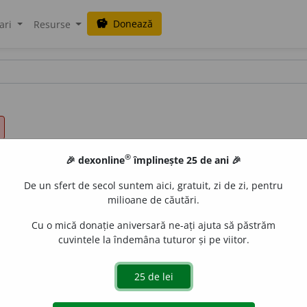
Donează
savings
ari
Resurse
®
🎉 dexonline
împlinește 25 de ani 🎉
De un sfert de secol suntem aici, gratuit, zi de zi, pentru
milioane de căutări.
Cu o mică donație aniversară ne-ați ajuta să păstrăm
cuvintele la îndemâna tuturor și pe viitor.
sg.
obl
i
g,
3 sg. și pl.
obl
i
gă;
conj. prez. 3 sg. și pl.
obl
i
ge
de
siveco
acțiuni