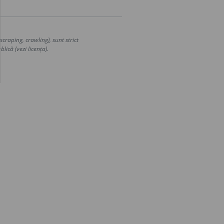
craping, crawling), sunt strict
lică (vezi licența).