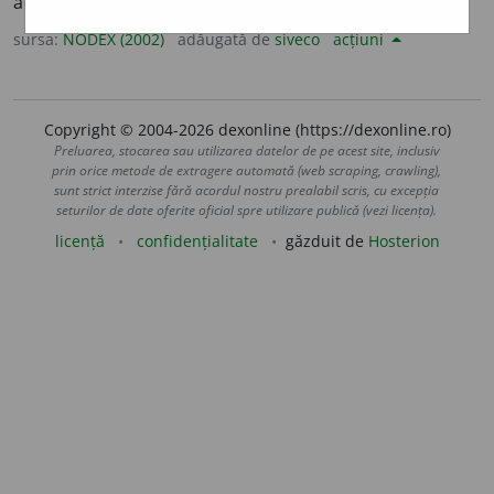
angaja; a se lega. [Sil.
-bli-
] /<lat.
obligare,
fr.
obliger
sursa:
NODEX (2002)
adăugată de
siveco
acțiuni
Copyright © 2004-2026 dexonline (https://dexonline.ro)
Preluarea, stocarea sau utilizarea datelor de pe acest site, inclusiv
prin orice metode de extragere automată (web scraping, crawling),
sunt strict interzise fără acordul nostru prealabil scris, cu excepția
seturilor de date oferite oficial spre utilizare publică (vezi licența).
licență
confidențialitate
găzduit de
Hosterion