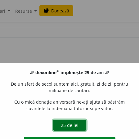
Donează
savings
ari
Resurse
®
🎉 dexonline
împlinește 25 de ani 🎉
De un sfert de secol suntem aici, gratuit, zi de zi, pentru
milioane de căutări.
Cu o mică donație aniversară ne-ați ajuta să păstrăm
cuvintele la îndemâna tuturor și pe viitor.
en; vorbă, faptă obscenă. (<
fr.
obscénité,
lat.
obscenitas
)
e
raduborza
acțiuni