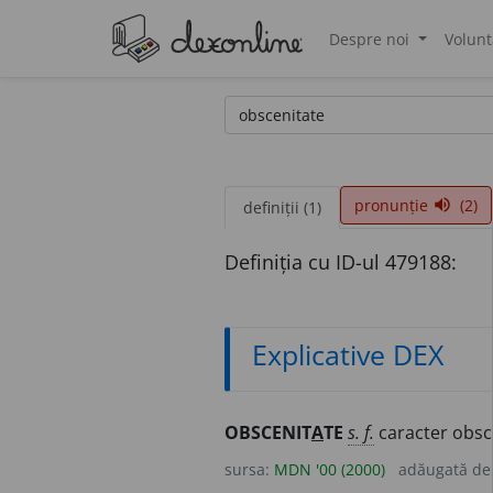
Despre noi
Volunt
®
pronunție
(2)
volume_up
definiții (1)
Definiția cu ID-ul 479188:
Explicative DEX
OBSCENIT
A
TE
s. f.
caracter obsc
sursa:
MDN '00 (2000)
adăugată d