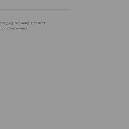
craping, crawling), sunt strict
lică (vezi licența).