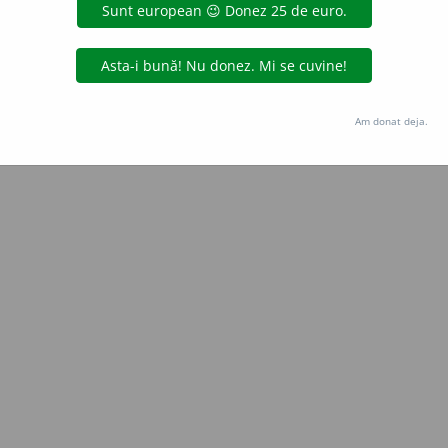
Copyright © 2004-2026 dexonline (https://dexonline.ro)
area datelor de pe acest site, inclusiv prin orice metode de extragere automată (web s
dul nostru prealabil scris, cu excepția seturilor de date oferite oficial spre utilizare pub
Am donat deja.
licență
confidențialitate
găzduit de
Hosterion