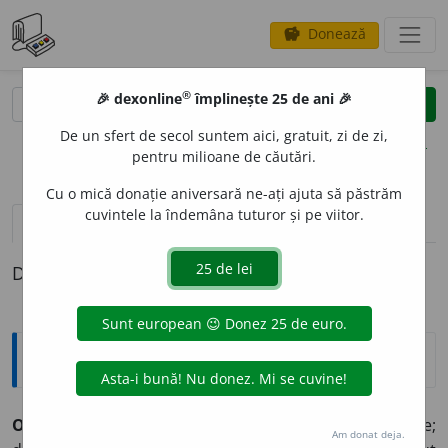
Donează
savings
®
®
🎉 dexonline
împlinește 25 de ani 🎉
caută
clear
search
De un sfert de secol suntem aici, gratuit, zi de zi,
opțiuni
pentru milioane de căutări.
Cu o mică donație aniversară ne-ați ajuta să păstrăm
cuvintele la îndemâna tuturor și pe viitor.
pronunție
(44)
volume_up
definiții (1)
Definiția cu ID-ul 427083:
Explicative DEX
OBST
A
COL
s.n.
1.
Piedică, stavilă. ♦ (
Fig.
) Opoziție;
Am donat deja.