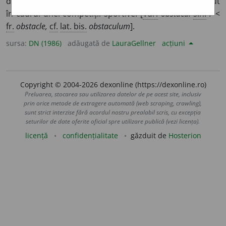
dificultate, piedică.
2.
Gard, șanț etc. care trebuie trecut
în cadrul unei competiții sportive. [
Var.
obstacul
s.n.
/ <
fr.
obstacle,
cf.
lat. bis.
obstaculum
].
sursa:
DN (1986)
adăugată de
LauraGellner
acțiuni
Copyright © 2004-2026 dexonline (https://dexonline.ro)
Preluarea, stocarea sau utilizarea datelor de pe acest site, inclusiv
prin orice metode de extragere automată (web scraping, crawling),
sunt strict interzise fără acordul nostru prealabil scris, cu excepția
seturilor de date oferite oficial spre utilizare publică (vezi licența).
licență
confidențialitate
găzduit de
Hosterion